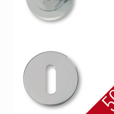
Porzellan Türgriffe
Türknöpfe
Kupfer türgriffe
Kreuz Türgriffe