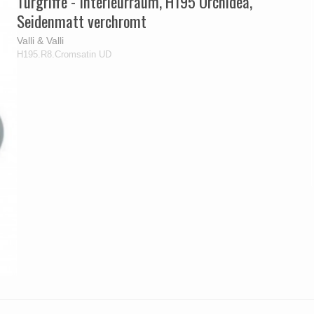
Türgriffe - Interieurraum, H195 Orchidea,
Seidenmatt verchromt
Valli & Valli
H195.R8.Cromsatin UD