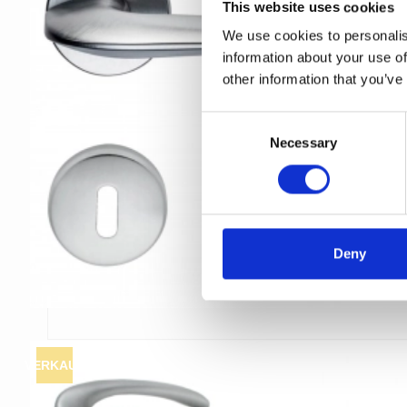
This website uses cookies
We use cookies to personalis
information about your use of
other information that you’ve
C
Necessary
o
n
s
e
n
t
Deny
S
e
l
e
c
VERKAUF
t
i