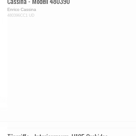
Cassina - Modell 480390
Enrico Cassina
480396CC1 UD