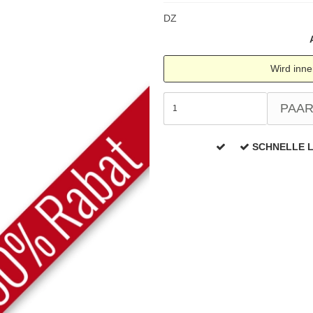
Türgriffe Gio Ponti LAMA
FSB Türgriff
Push-Platten
Klingelknopf
FSB - Türgriffe
DZ
MEDICI Türgriff
RANDI Classic Li
Türstopps
Türscharniere
Furnipart
Möbelgriffe
Wird inne
PAA
SCHNELLE 