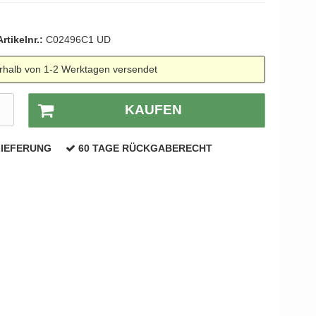
YOUNG
Kleis Design
Türgriffe
ne Türgriffe
Knud Holscher
Artikelnr.:
C02496C1 UD
Türgriff
rhalb von 1-2 Werktagen versendet
R
KAUFEN
LIEFERUNG
60 TAGE RÜCKGABERECHT