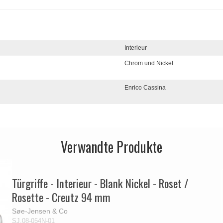
Interieur
Chrom und Nickel
Enrico Cassina
Verwandte Produkte
Türgriffe - Interieur - Blank Nickel - Roset /
Rosette - Creutz 94 mm
Søe-Jensen & Co
SJ.08-054N-01