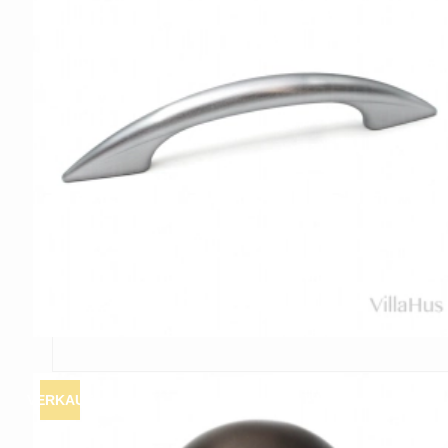
Porzellan Türgriffe
Türknöpfe
Kupfer türgriffe
Kreuz Türgriffe
VERKAUF