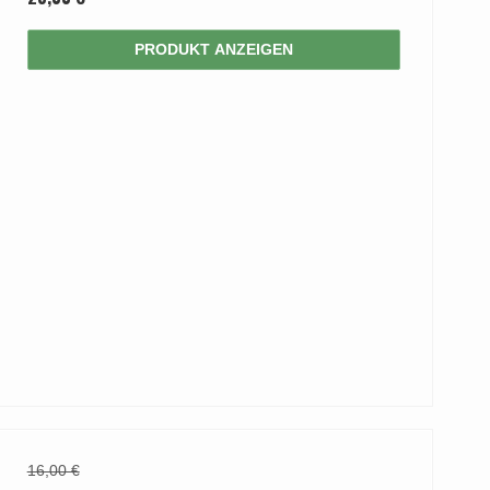
YOUNG
Kleis Design
Türgriffe
ne Türgriffe
PRODUKT ANZEIGEN
Knud Holscher
Türgriff
16,00 €