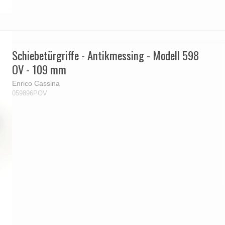
Schiebetürgriffe - Antikmessing - Modell 598
OV - 109 mm
Enrico Cassina
059896POV