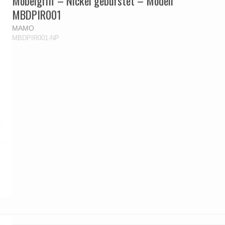
Möbelgriff – Nickel gebürstet – Modell
MBDPIR001
MAMO
MBDPIR001-NP