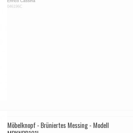
Türgriffe Gio Ponti LAMA
FSB Türgriff
Enrico Cassina
Push-Platten
Klingelknopf
FSB - Türgriffe
046196C
MEDICI Türgriff
RANDI Classic Li
Türstopps
Türscharniere
Furnipart
Möbelgriffe
Möbelknopf - Brüniertes Messing - Modell