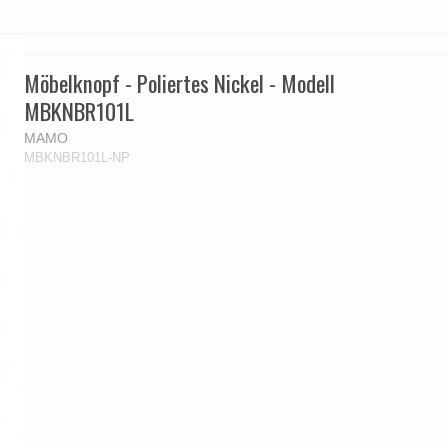
Möbelknopf - Poliertes Nickel - Modell
MBKNBR101L
MAMO
MBKNBR101L-NP