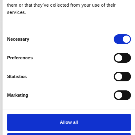
them or that they’ve collected from your use of their
services.
C
Necessary
o
n
s
Preferences
e
n
t
Statistics
Funkis Türgriff drinnen - Amalienborg Rückplatte mit
S
Sichtschutz - Messing ohne Lack - 16mm
e
Marketing
200916.WC
l
e
c
147,00 €
t
Allow all
i
PRODUKT ANZEIGEN
o