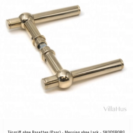
Türgriff ohne Rosetten (Paar) - Messing ohne Lack - SKODSBORG