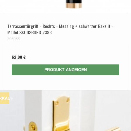
Terrassentürgriff - Rechts - Messing + schwarzer Bakelit -
Model SKODSBORG 2383
205933
62,00 €
PRODUKT ANZEIGEN
RKAUF