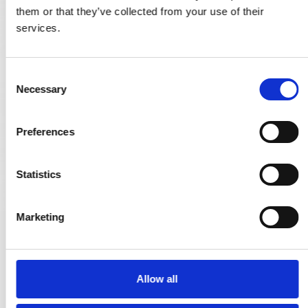
them or that they’ve collected from your use of their
services.
C
Necessary
o
n
s
Preferences
e
n
t
Statistics
S
e
Marketing
l
Funkis Türgriffe - Innenbereich - Messing und weißer Bakelit -
e
Modell 383
c
206553
t
Allow all
i
o