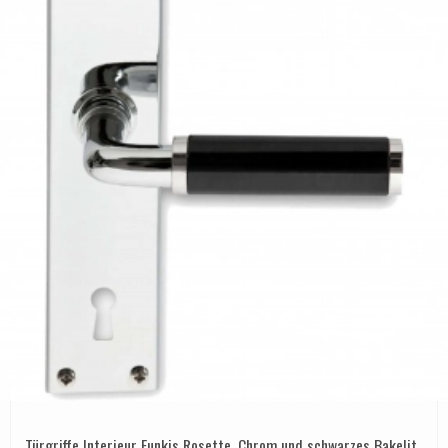
Türgriffe Interieur Funkis Rosette, Chrom und schwarzes Bakelit