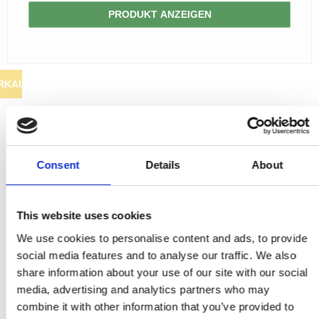
Kleiderhaken
RANDI türgriffe
PRODUKT ANZEIGEN
Türgriffe Gio Ponti LAMA
Hüte Regale
RDS türgrigge
MEDICI Türgriff
Kabinenhaken
Samuel Heath türgriffe
Svanemøllen Holztürgriff
Messingpolitur
Sibes Metall
RKAUF
Weingarden Türgriff
Søe-Jensen & Co.
Østerbro - Türgriffe aus Holz
Valli & Valli türgriffe
Türgriffe Buster+Punch
YOUNG Türgriffe
DND Türgriffe
Consent
Details
About
Formani Türgriffe
FSB Türgriff
This website uses cookies
RANDI Classic Line Türgriffe
We use cookies to personalise content and ads, to provide
social media features and to analyse our traffic. We also
Treibstangen - Patio
share information about your use of our site with our social
Østerbro - Rückplatte
media, advertising and analytics partners who may
combine it with other information that you’ve provided to
Türgriffe außen