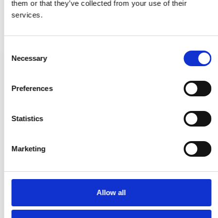
them or that they’ve collected from your use of their
APRILE Türgriffe
services.
C
Necessary
o
n
Türgriff - Messing ohne Lack - Ohne Rosetten - Modell GAE
s
C068MAQ
Preferences
e
n
187,00 €
t
Statistics
112,00 €
S
e
Marketing
PRODUKT ANZEIGEN
l
e
c
t
Allow all
i
o