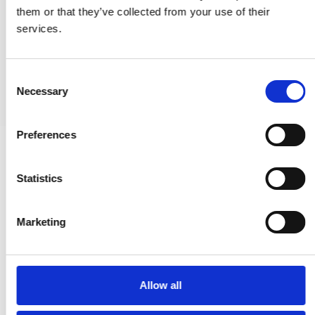
SJ.13-125N
them or that they’ve collected from your use of their
services.
70,00 €
PRODUKT ANZEIGEN
C
Necessary
o
n
s
Preferences
e
n
t
Statistics
S
e
Marketing
l
e
c
t
Allow all
i
o