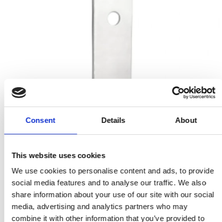
Consent
Details
About
This website uses cookies
We use cookies to personalise content and ads, to provide
social media features and to analyse our traffic. We also
share information about your use of our site with our social
Langes Schild mit PZ-Zylinderloch - Poliertes Nickel - Modell
media, advertising and analytics partners who may
ESKAN - cc 92 mm
combine it with other information that you’ve provided to