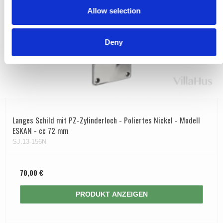
Allow selection
n
Deny
Langes Schild mit PZ-Zylinderloch - Poliertes Nickel - Modell
ESKAN - cc 72 mm
SJ.13-156N
70,00 €
PRODUKT ANZEIGEN