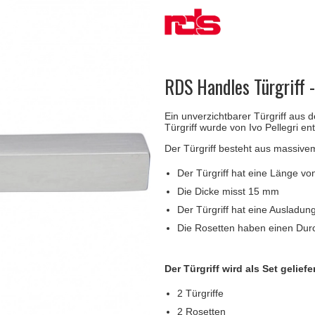
Türgriffe Gio Ponti LAMA
FSB Türgriff
Push-Platten
Klingelknopf
FSB - Türgriffe
MEDICI Türgriff
RANDI Classic Li
Türstopps
Türscharniere
Furnipart
Möbelgriffe
RDS Handles Türgriff 
Ein unverzichtbarer Türgriff aus
Türgriff wurde von Ivo Pellegri en
Der Türgriff besteht aus massive
Der Türgriff hat eine Länge v
Die Dicke misst 15 mm
Der Türgriff hat eine Ausladu
Die Rosetten haben einen Du
Der Türgriff wird als Set geliefer
2 Türgriffe
2 Rosetten