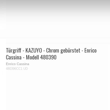
Türgriff - KAZUYO - Chrom gebürstet - Enrico
Cassina - Modell 480390
Enrico Cassina
480396CC1 UD