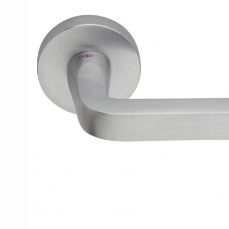
Porzellan Türgriffe
Türknöpfe
Kupfer türgriffe
Kreuz Türgriffe