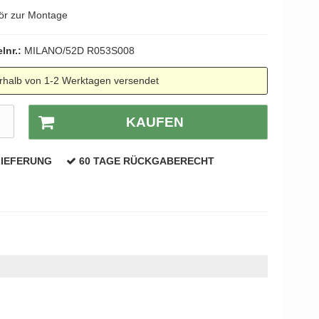
ör zur Montage
elnr.:
MILANO/52D R053S008
rhalb von 1-2 Werktagen versendet
R
KAUFEN
LIEFERUNG
60 TAGE RÜCKGABERECHT