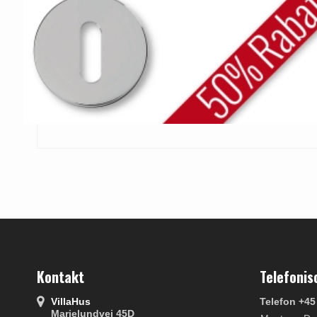
Kontakt
Telefonis
VillaHus
Telefon +45
Marielundvej 45D