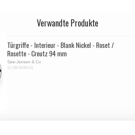
Verwandte Produkte
Türgriffe - Interieur - Blank Nickel - Roset /
Rosette - Creutz 94 mm
Søe-Jensen & Co
SJ.08-054N-01