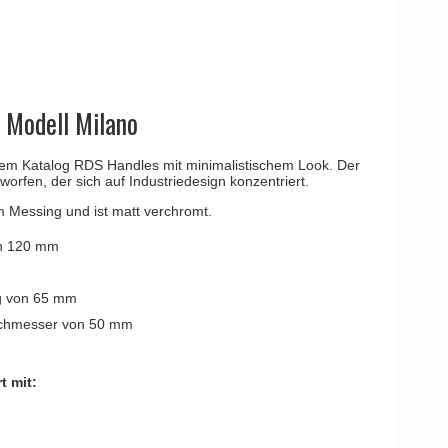
YOUNG
Kleis Design
Türgriffe
ne Türgriffe
Knud Holscher
Türgriff
- Modell Milano
 dem Katalog RDS Handles mit minimalistischem Look. Der
tworfen, der sich auf Industriedesign konzentriert.
m Messing und ist matt verchromt.
on 120 mm
ng von 65 mm
rchmesser von 50 mm
t mit: