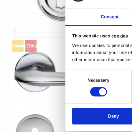
Consent
This website uses cookies
We use cookies to personalis
VERKAUF
AUSVERKAUFT
information about your use of
other information that you’ve
C
Necessary
o
n
s
e
n
t
Deny
S
e