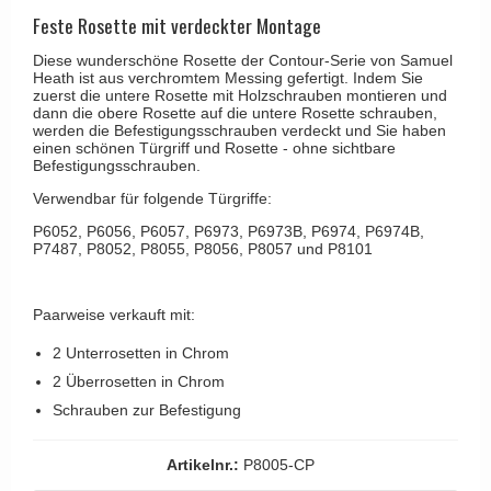
Kleiderhaken
RANDI türgriffe
Feste Rosette mit verdeckter Montage
Türgriffe Gio Ponti LAMA
Hüte Regale
RDS türgrigge
Diese wunderschöne Rosette der Contour-Serie von Samuel
MEDICI Türgriff
Heath ist aus verchromtem Messing gefertigt. Indem Sie
Kabinenhaken
Samuel Heath türgriffe
zuerst die untere Rosette mit Holzschrauben montieren und
Svanemøllen Holztürgriff
dann die obere Rosette auf die untere Rosette schrauben,
Messingpolitur
Sibes Metall
werden die Befestigungsschrauben verdeckt und Sie haben
Weingarden Türgriff
einen schönen Türgriff und Rosette - ohne sichtbare
Søe-Jensen & Co.
Befestigungsschrauben.
Østerbro - Türgriffe aus Holz
Verwendbar für folgende Türgriffe:
Valli & Valli türgriffe
Türgriffe Buster+Punch
P6052, P6056, P6057, P6973, P6973B, P6974, P6974B,
YOUNG Türgriffe
P7487, P8052, P8055, P8056, P8057 und P8101
DND Türgriffe
Formani Türgriffe
Paarweise verkauft mit:
FSB Türgriff
2 Unterrosetten in Chrom
RANDI Classic Line Türgriffe
2 Überrosetten in Chrom
Treibstangen - Patio
Schrauben zur Befestigung
Østerbro - Rückplatte
Artikelnr.:
P8005-CP
Türgriffe außen