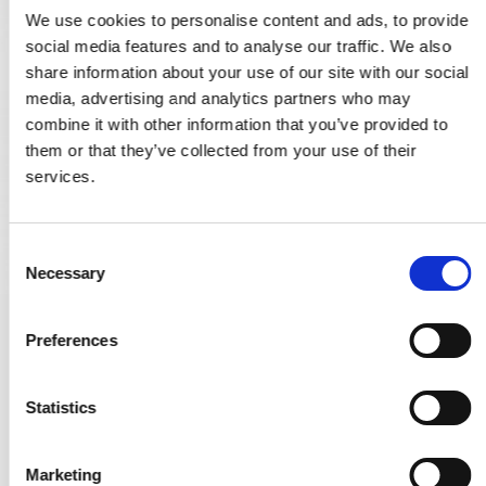
We use cookies to personalise content and ads, to provide
social media features and to analyse our traffic. We also
share information about your use of our site with our social
media, advertising and analytics partners who may
combine it with other information that you’ve provided to
them or that they’ve collected from your use of their
services.
C
Necessary
o
n
s
Messingrosetten (Paar) - Holzschrauben - 3 Löcher
Preferences
e
SJ.05-004Q
n
t
Statistics
45,00 €
S
e
Marketing
PRODUKT ANZEIGEN
l