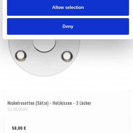
o
Allow selection
n
Deny
Nickelrosetten (Sätze) - Holzkissen - 3 Löcher
SJ.05-004N
58,00 €