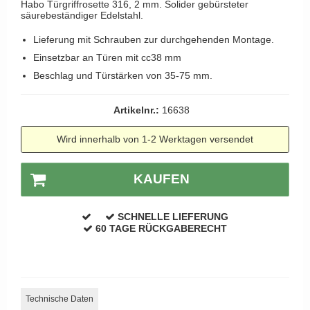
Kleiderhaken
Habo Türgriffrosette 316, 2 mm. Solider gebürsteter
RANDI türgriffe
säurebeständiger Edelstahl.
Türgriffe Gio Ponti LAMA
Hüte Regale
RDS türgrigge
Lieferung mit Schrauben zur durchgehenden Montage.
MEDICI Türgriff
Kabinenhaken
Samuel Heath türgriffe
Einsetzbar an Türen mit cc38 mm
Svanemøllen Holztürgriff
Messingpolitur
Beschlag und Türstärken von 35-75 mm.
Sibes Metall
Weingarden Türgriff
Søe-Jensen & Co.
Artikelnr.:
16638
Østerbro - Türgriffe aus Holz
Valli & Valli türgriffe
Türgriffe Buster+Punch
Wird innerhalb von 1-2 Werktagen versendet
YOUNG Türgriffe
DND Türgriffe
KAUFEN
Formani Türgriffe
FSB Türgriff
SCHNELLE LIEFERUNG
RANDI Classic Line Türgriffe
60 TAGE RÜCKGABERECHT
Treibstangen - Patio
Østerbro - Rückplatte
Türgriffe außen
Technische Daten