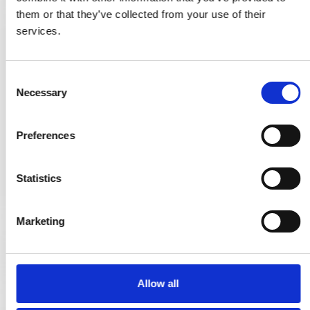
them or that they’ve collected from your use of their
services.
Messingrosetten (Paar) - Holzschrauben - 3 Löcher
SJ.05-004Q
C
Necessary
o
n
45,00 €
s
Preferences
e
PRODUKT ANZEIGEN
n
t
Statistics
S
e
Marketing
l
e
c
t
Allow all
i