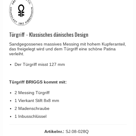
Kleiderhaken
RANDI türgriffe
Türgriffe Gio Ponti LAMA
Hüte Regale
RDS türgrigge
MEDICI Türgriff
Kabinenhaken
Samuel Heath türgriffe
Svanemøllen Holztürgriff
Messingpolitur
Türgriff - Klassisches dänisches Design
Sibes Metall
Weingarden Türgriff
Sandgegossenes massives Messing mit hohem Kupferanteil,
Søe-Jensen & Co.
Østerbro - Türgriffe aus Holz
das freigelegt wird und dem Türgriff eine schöne Patina
verleiht.
Valli & Valli türgriffe
Türgriffe Buster+Punch
Der Türgriff misst 127 mm
YOUNG Türgriffe
DND Türgriffe
Formani Türgriffe
Türgriff BRIGGS kommt mit:
FSB Türgriff
2 Messing Türgriff
RANDI Classic Line Türgriffe
1 Vierkant Stift 8x8 mm
2 Madenschraube
Treibstangen - Patio
1 Inbusschlüssel
Østerbro - Rückplatte
Türgriffe außen
Artikelnr.:
SJ.08-028Q