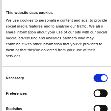
This website uses cookies
We use cookies to personalise content and ads, to provide
social media features and to analyse our traffic. We also
share information about your use of our site with our social
media, advertising and analytics partners who may
combine it with other information that you’ve provided to
them or that they’ve collected from your use of their
services.
C
Necessary
o
n
s
Arne Jacobsen Türgriff - AJ97 Griff - Messing - Kleines Modell
Preferences
e
cc38mm
n
12.4042.01.038
t
Statistics