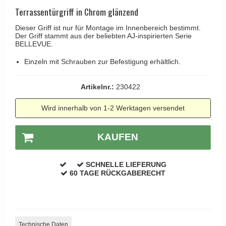
Kleiderhaken
RANDI türgriffe
Terrassentürgriff in Chrom glänzend
Türgriffe Gio Ponti LAMA
Hüte Regale
RDS türgrigge
Dieser Griff ist nur für Montage im Innenbereich bestimmt.
MEDICI Türgriff
Der Griff stammt aus der beliebten AJ-inspirierten Serie
Kabinenhaken
Samuel Heath türgriffe
BELLEVUE.
Svanemøllen Holztürgriff
Messingpolitur
Sibes Metall
Einzeln mit Schrauben zur Befestigung erhältlich.
Weingarden Türgriff
Søe-Jensen & Co.
Østerbro - Türgriffe aus Holz
Artikelnr.:
230422
Valli & Valli türgriffe
Türgriffe Buster+Punch
Wird innerhalb von 1-2 Werktagen versendet
YOUNG Türgriffe
DND Türgriffe
Formani Türgriffe
KAUFEN
FSB Türgriff
SCHNELLE LIEFERUNG
RANDI Classic Line Türgriffe
60 TAGE RÜCKGABERECHT
Treibstangen - Patio
Østerbro - Rückplatte
Türgriffe außen
Technische Daten