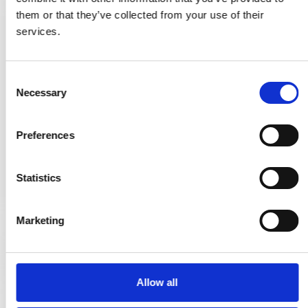
them or that they’ve collected from your use of their
services.
Espagnolette messing - Kay Otto Fisker - Kleine Coupé - Modell
17881
230080
C
Necessary
o
n
76,00 €
s
Preferences
e
PRODUKT ANZEIGEN
n
t
Statistics
S
e
Marketing
l
e
c
t
Allow all
i