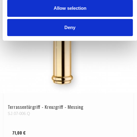
o
Allow selection
n
Deny
Terrassentürgriff - Kreuzgriff - Messing
SJ.07-006.Q
71,00 €