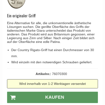
Kleiderhaken
RANDI türgriffe
Türgriffe Gio Ponti LAMA
Hüte Regale
RDS türgrigge
MEDICI Türgriff
Ein originaler Griff
Kabinenhaken
Samuel Heath türgriffe
Svanemøllen Holztürgriff
Eine Alternative für alle, die unkonventionelle ästhetische
Messingpolitur
Sibes Metall
Lösungen suchen. Die gerillte Oberfläche des Griffs der
Weingarden Türgriff
italienischen Marke Giara unterscheidet das Produkt von
anderen. Das Produkt wird aus Britannium gegossen, einer
Søe-Jensen & Co.
Østerbro - Türgriffe aus Holz
Legierung aus Zinn und Silber. Nach einiger Zeit bildet sich
auf der Oberfläche eine edle Patina.
Valli & Valli türgriffe
Türgriffe Buster+Punch
Der Country Rigato-Griff hat einen Durchmesser von 30
YOUNG Türgriffe
DND Türgriffe
mm.
Formani Türgriffe
Wird einzeln mit den notwendigen Schrauben geliefert.
FSB Türgriff
Artikelnr.:
76070300
RANDI Classic Line Türgriffe
Wird innerhalb von 1-2 Werktagen versendet
Treibstangen - Patio
Østerbro - Rückplatte
KAUFEN
Türgriffe außen