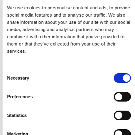
We use cookies to personalise content and ads, to provide
social media features and to analyse our traffic. We also
share information about your use of our site with our social
media, advertising and analytics partners who may
combine it with other information that you’ve provided to
them or that they’ve collected from your use of their
services.
Möbelknopf - Britannium - C62 Country Tondo - 30 mm
C
Necessary
o
76270350
n
s
Preferences
32,00 €
e
17,00 €
n
t
Statistics
PRODUKT ANZEIGEN
S
e
Marketing