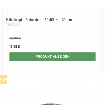
Möbelknopf - Britannium - POMOLINI - 34 mm
78070340
30,00 €
16,00 €
PRODUKT ANZEIGEN
RKAUF