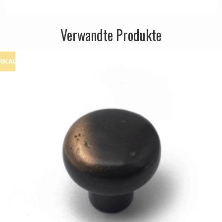
Verwandte Produkte
RKAUF