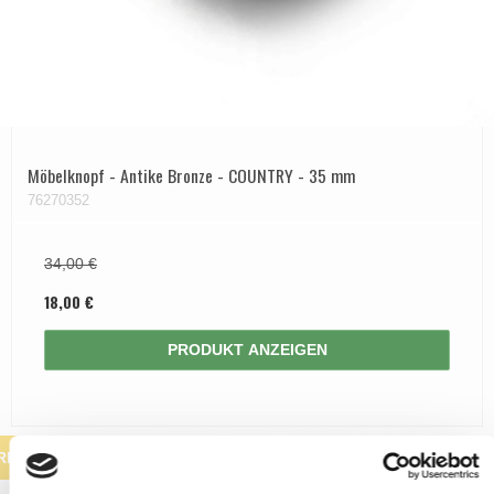
Möbelknopf - Antike Bronze - COUNTRY - 35 mm
76270352
34,00 €
18,00 €
PRODUKT ANZEIGEN
RKAUF