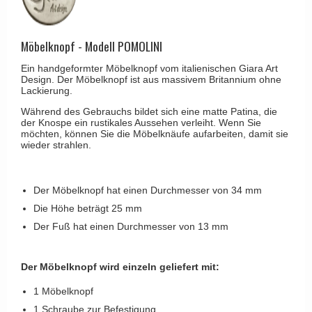
Kleiderhaken
RANDI türgriffe
Türgriffe Gio Ponti LAMA
Hüte Regale
RDS türgrigge
MEDICI Türgriff
Möbelknopf - Modell POMOLINI
Kabinenhaken
Samuel Heath türgriffe
Svanemøllen Holztürgriff
Ein handgeformter Möbelknopf vom italienischen Giara Art
Messingpolitur
Sibes Metall
Design. Der Möbelknopf ist aus massivem Britannium ohne
Weingarden Türgriff
Lackierung.
Søe-Jensen & Co.
Østerbro - Türgriffe aus Holz
Während des Gebrauchs bildet sich eine matte Patina, die
der Knospe ein rustikales Aussehen verleiht. Wenn Sie
Valli & Valli türgriffe
möchten, können Sie die Möbelknäufe aufarbeiten, damit sie
Türgriffe Buster+Punch
wieder strahlen.
YOUNG Türgriffe
DND Türgriffe
Formani Türgriffe
Der Möbelknopf hat einen Durchmesser von 34 mm
FSB Türgriff
Die Höhe beträgt 25 mm
Der Fuß hat einen Durchmesser von 13 mm
RANDI Classic Line Türgriffe
Treibstangen - Patio
Der Möbelknopf wird einzeln geliefert mit:
Østerbro - Rückplatte
1 Möbelknopf
Türgriffe außen
1 Schraube zur Befestigung