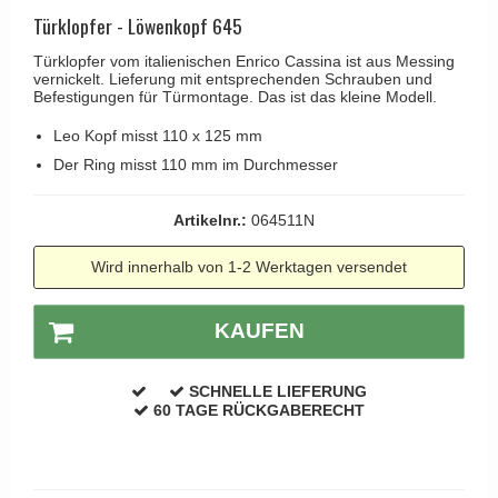
Kleiderhaken
RANDI türgriffe
Türklopfer - Löwenkopf 645
Türgriffe Gio Ponti LAMA
Hüte Regale
RDS türgrigge
Türklopfer vom italienischen Enrico Cassina ist aus Messing
MEDICI Türgriff
vernickelt. Lieferung mit entsprechenden Schrauben und
Kabinenhaken
Samuel Heath türgriffe
Befestigungen für Türmontage. Das ist das kleine Modell.
Svanemøllen Holztürgriff
Messingpolitur
Sibes Metall
Leo Kopf misst 110 x 125 mm
Weingarden Türgriff
Søe-Jensen & Co.
Der Ring misst 110 mm im Durchmesser
Østerbro - Türgriffe aus Holz
Valli & Valli türgriffe
Türgriffe Buster+Punch
Artikelnr.:
064511N
YOUNG Türgriffe
DND Türgriffe
Wird innerhalb von 1-2 Werktagen versendet
Formani Türgriffe
FSB Türgriff
KAUFEN
RANDI Classic Line Türgriffe
SCHNELLE LIEFERUNG
Treibstangen - Patio
60 TAGE RÜCKGABERECHT
Østerbro - Rückplatte
Türgriffe außen