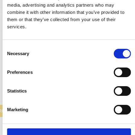
media, advertising and analytics partners who may
combine it with other information that you’ve provided to
them or that they’ve collected from your use of their
services.
Türklopfer - Französische türgriffe - Gebräuntes Messing
C
SJ.04-004P
Necessary
o
n
147,00 €
s
Preferences
e
PRODUKT ANZEIGEN
n
t
Statistics
S
e
Marketing
RKAUF
l
e
c
t