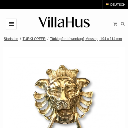
DEUTSCH
TÜRGRIFFE
Startseite
/
TÜRKLOPFER
/
Türklopfer Löwenkopf, Messing, 194 x 114 mm
Arne Jacobsen türgriffe
TÜRKLOPFER
MESSING Türgriffe
MÖBELGRIFF UND MÖBELKNÖPFE
Schwarze Türgriffe
Einlassgriff Schiebetür
BADEZIMMER
Türgriff gebürstetem Stahl
Möbelgriffe
ZUBEHÖR
Holztürgriffe
Möbelknöpfe
Rosetten
BRANDS
Bakelit Türgriffe
Schublade pull
Langschild
Arne Jacobsen türgriffe
OUTLET
Porzellan Türgriffe
T-Bar-Schrankgriff
Schlüsselschilder
Buster+Punch
OUTLET - Türgriff - Fenstergriff - Pull handles
Kupfer türgriffe
WC-Rosette
COMIT türgriffe
OUTLET - Türklopfer - Türstopper
Chrom und Nickel Türgriffe