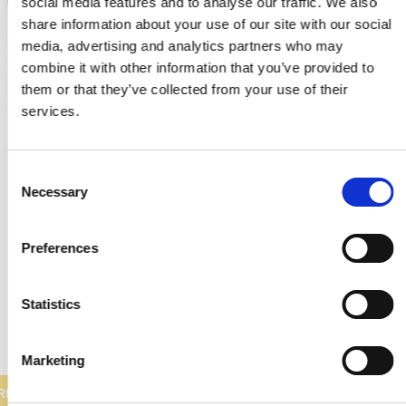
social media features and to analyse our traffic. We also
share information about your use of our site with our social
media, advertising and analytics partners who may
combine it with other information that you’ve provided to
them or that they’ve collected from your use of their
services.
C
Türklopfer - Französische türgriffe - Gebräuntes Messing
Necessary
o
SJ.04-004P
n
s
Preferences
e
147,00 €
n
t
Statistics
PRODUKT ANZEIGEN
S
e
Marketing
l
e
RKAUF