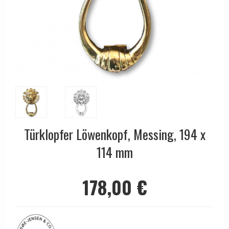
Zylinderringe
d line türgriffe
MÖBELGRIFF UND MÖBELKNÖPFE
Gebräunt Messing Türgriffe
Türgriffe ohne Zubehör
DND Handles
OUTLET - Zubehör - Armaturen
Empire Türgriff
Push-Platten
Enrico Cassina türgriffe
Art Deco Türgriff
Türstopps
FSB - Türgriffe
Funkis Türgriff
Griffe ziehen
Furnipart Möbelgriffe
Italienische Türgriffe
Türkette und Türriegel
Fusital türgriffe
Türknöpfe
Fensterbeschläge
GRATA Türgriff
Kreuz Türgriffe
Kits für Schiebetüren
Türklopfer Löwenkopf, Messing, 194 x
HABO türgriffe
Bellevue Türgriff
Hausnummern
114 mm
Habo Selection
BRIGGS Türgriff
Schreiben Rahmen
Henry Blake Hardware
Türgriffe zentrieren
178,00 €
Klingelknopf
Intersteel türgriffe
Coupe Türgriffe - Kay Otto Fisker
Türscharniere
Kleis Design
CREUTZ Türgriffe
Schrauben
Knud Holscher Türgriff
Delfin und Walross