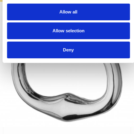
c
t
Allow all
i
o
Allow selection
n
Deny