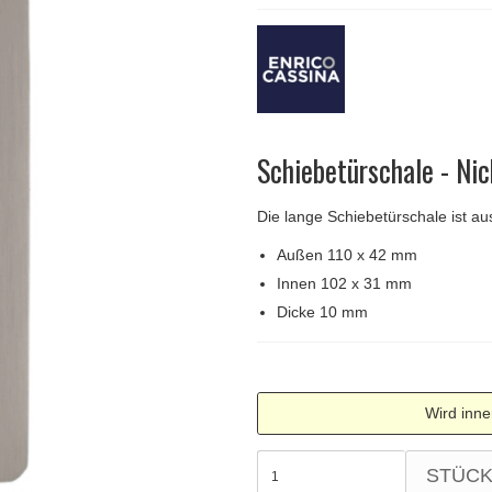
Türgriffe Gio Ponti LAMA
FSB Türgriff
Push-Platten
Klingelknopf
FSB - Türgriffe
MEDICI Türgriff
RANDI Classic Li
Türstopps
Türscharniere
Furnipart
Möbelgriffe
Schiebetürschale - Ni
Die lange Schiebetürschale ist au
Außen 110 x 42 mm
Innen 102 x 31 mm
Dicke 10 mm
Wird inne
STÜC