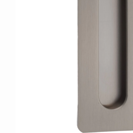
Porzellan Türgriffe
Türknöpfe
Kupfer türgriffe
Kreuz Türgriffe