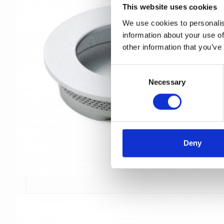
This website uses cookies
We use cookies to personalis
information about your use of
other information that you’ve
C
Necessary
o
n
s
e
n
t
Deny
S
e
l
e
c
t