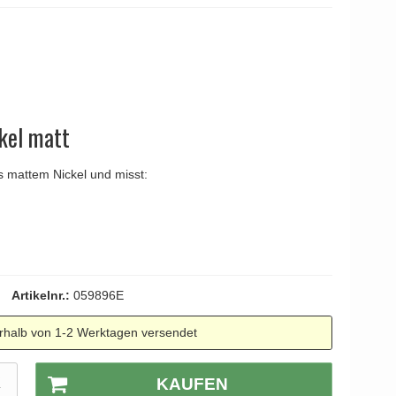
YOUNG
Kleis Design
Türgriffe
ne Türgriffe
Knud Holscher
Türgriff
ckel matt
s mattem Nickel und misst:
Artikelnr.:
059896E
rhalb von 1-2 Werktagen versendet
K
KAUFEN