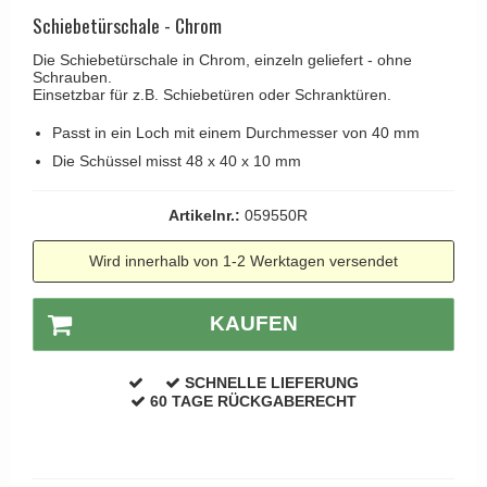
Kleiderhaken
RANDI türgriffe
Schiebetürschale - Chrom
Türgriffe Gio Ponti LAMA
Hüte Regale
RDS türgrigge
Die Schiebetürschale in Chrom, einzeln geliefert - ohne
MEDICI Türgriff
Schrauben.
Kabinenhaken
Samuel Heath türgriffe
Einsetzbar für z.B. Schiebetüren oder Schranktüren.
Svanemøllen Holztürgriff
Messingpolitur
Sibes Metall
Passt in ein Loch mit einem Durchmesser von 40 mm
Weingarden Türgriff
Søe-Jensen & Co.
Die Schüssel misst 48 x 40 x 10 mm
Østerbro - Türgriffe aus Holz
Valli & Valli türgriffe
Türgriffe Buster+Punch
Artikelnr.:
059550R
YOUNG Türgriffe
DND Türgriffe
Wird innerhalb von 1-2 Werktagen versendet
Formani Türgriffe
FSB Türgriff
KAUFEN
RANDI Classic Line Türgriffe
SCHNELLE LIEFERUNG
Treibstangen - Patio
60 TAGE RÜCKGABERECHT
Østerbro - Rückplatte
Türgriffe außen