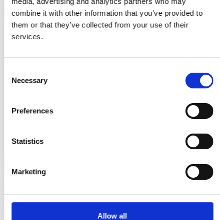
media, advertising and analytics partners who may
combine it with other information that you’ve provided to
them or that they’ve collected from your use of their
services.
SchiebeTürgriffe -bündiger Griff - Seidenmatt verchromt - 48
mm
NIC104C-2B
C
Necessary
o
n
20,00 €
s
Preferences
e
PRODUKT ANZEIGEN
n
t
Statistics
S
e
Marketing
l
e
c
t
Allow all