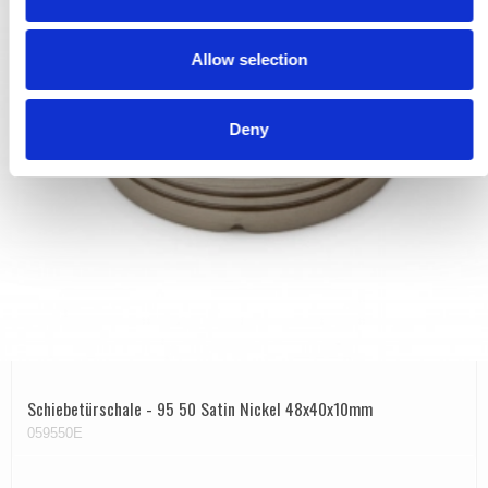
i
o
Allow selection
n
Deny
Schiebetürschale - 95 50 Satin Nickel 48x40x10mm
059550E