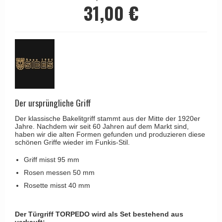
Kleiderhaken
31,00 €
RANDI türgriffe
Türgriffe Gio Ponti LAMA
Hüte Regale
RDS türgrigge
MEDICI Türgriff
Kabinenhaken
Samuel Heath türgriffe
Svanemøllen Holztürgriff
Messingpolitur
Sibes Metall
Weingarden Türgriff
Søe-Jensen & Co.
Østerbro - Türgriffe aus Holz
Valli & Valli türgriffe
Türgriffe Buster+Punch
Der ursprüngliche Griff
YOUNG Türgriffe
DND Türgriffe
Der klassische Bakelitgriff stammt aus der Mitte der 1920er
Jahre. Nachdem wir seit 60 Jahren auf dem Markt sind,
Formani Türgriffe
haben wir die alten Formen gefunden und produzieren diese
schönen Griffe wieder im Funkis-Stil.
FSB Türgriff
Griff misst 95 mm
RANDI Classic Line Türgriffe
Rosen messen 50 mm
Treibstangen - Patio
Rosette misst 40 mm
Østerbro - Rückplatte
Türgriffe außen
Der Türgriff TORPEDO wird als Set bestehend aus
verkauft: