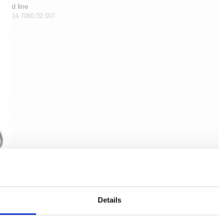
d line
14.7060.02.007
Details
Haken für Badezimmer - Samuel Heath - Chrom