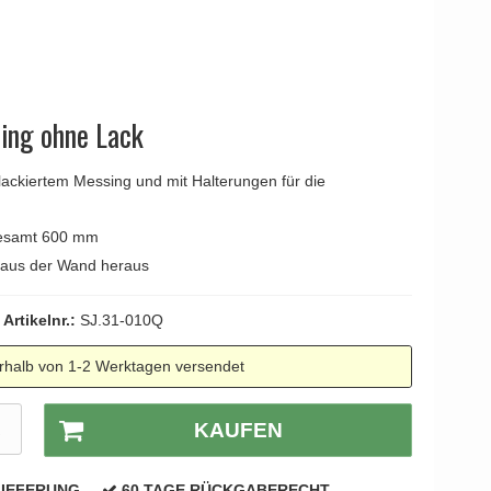
YOUNG
Kleis Design
Türgriffe
ne Türgriffe
Knud Holscher
Türgriff
ing ohne Lack
ackiertem Messing und mit Halterungen für die
gesamt 600 mm
 aus der Wand heraus
Artikelnr.:
SJ.31-010Q
rhalb von 1-2 Werktagen versendet
R
KAUFEN
LIEFERUNG
60 TAGE RÜCKGABERECHT