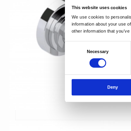
This website uses cookies
We use cookies to personalis
information about your use of
other information that you’ve
C
Necessary
o
n
s
e
n
t
Deny
S
e
l
e
c
t