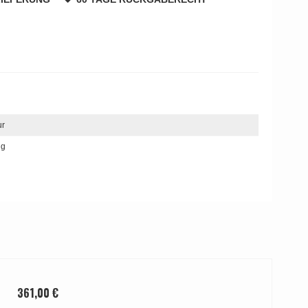
ur
ng
361,00 €