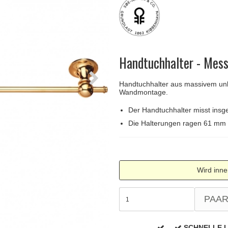
Türgriffe Gio Ponti LAMA
FSB Türgriff
Push-Platten
Klingelknopf
FSB - Türgriffe
MEDICI Türgriff
RANDI Classic Li
Türstopps
Türscharniere
Furnipart
Möbelgriffe
Handtuchhalter - Mess
Handtuchhalter aus massivem unl
Wandmontage.
Der Handtuchhalter misst ins
Die Halterungen ragen 61 mm
Wird inne
PAA
SCHNELLE 