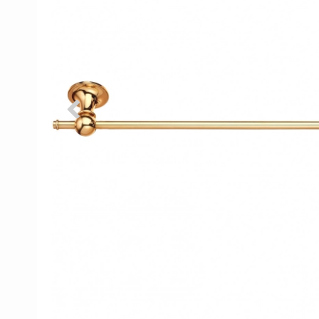
Porzellan Türgriffe
Türknöpfe
Kupfer türgriffe
Kreuz Türgriffe