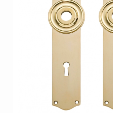
Porzellan Türgriffe
Türknöpfe
Kupfer türgriffe
Kreuz Türgriffe