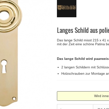
Türgriffe Gio Ponti LAMA
FSB Türgriff
Push-Platten
Klingelknopf
FSB - Türgriffe
MEDICI Türgriff
RANDI Classic Li
Türstopps
Türscharniere
Furnipart
Möbelgriffe
Langes Schild aus pol
Das lange Schild misst 215 x 41 
mit der Zeit eine schöne Patina 
Das lange Schild wird paarweis
2 langen Schildern mit Schlüss
Holzschrauben zur Montage an
Wird inne