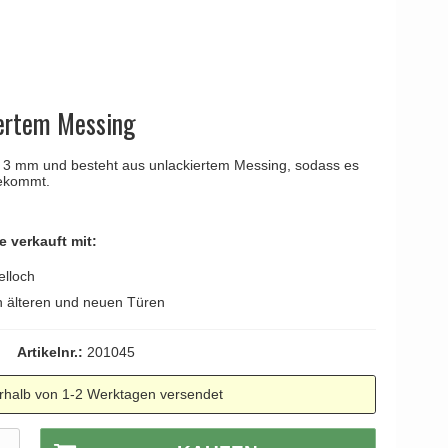
YOUNG
Kleis Design
Türgriffe
ne Türgriffe
Knud Holscher
Türgriff
iertem Messing
x 3 mm und besteht aus unlackiertem Messing, sodass es
bekommt.
e verkauft mit:
elloch
 älteren und neuen Türen
Artikelnr.:
201045
rhalb von 1-2 Werktagen versendet