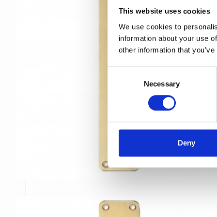
This website uses cookies
We use cookies to personalis
information about your use of
other information that you’ve
C
Necessary
o
n
s
e
n
t
Deny
S
e
l
e
c
t