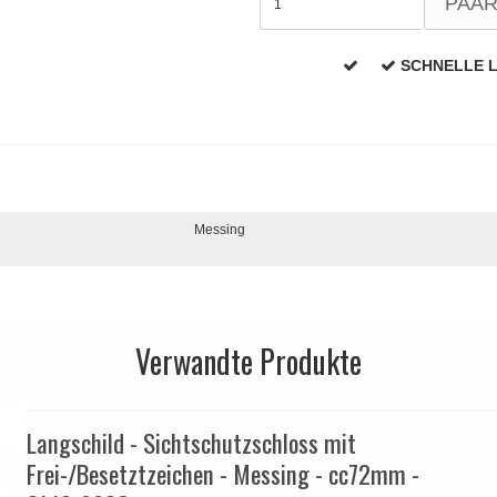
PAA
SCHNELLE 
Messing
Verwandte Produkte
Langschild - Sichtschutzschloss mit
Frei-/Besetztzeichen - Messing - cc72mm -