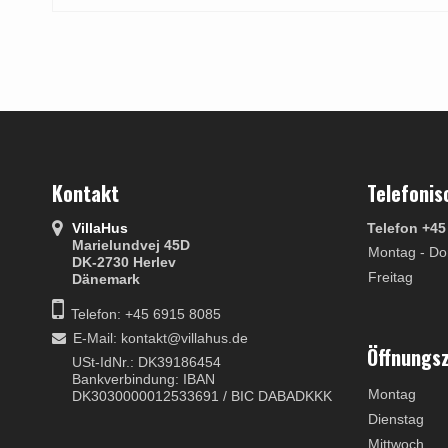
Kontakt
Telefonis
VillaHus
Telefon +45
Marielundvej 45D
Montag - Do
DK-2730 Herlev
Freitag
Dänemark
Telefon: +45 6915 8085
E-Mail
:
kontakt@villahus.de
Öffnungs
USt-IdNr.: DK39186454
Bankverbindung: IBAN
Montag
DK3030000012533691 / BIC DABADKKK
Dienstag
Mittwoch