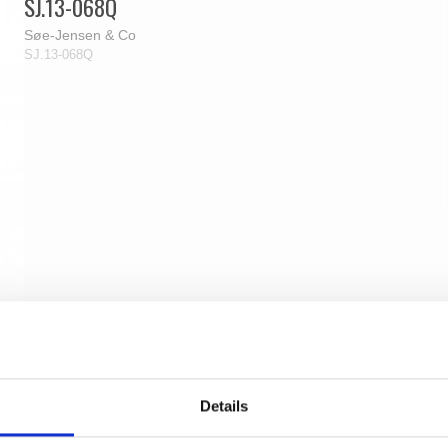
SJ.13-068Q
Søe-Jensen & Co
SJ.13-068Q
Details
Langschild - Messing ohne Lack - Blindschild -