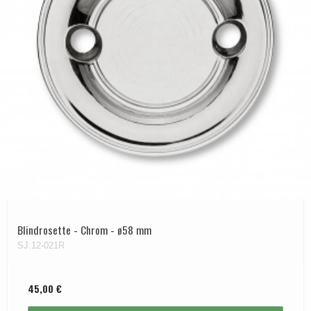
Blindrosette - Chrom - ø58 mm
SJ.12-021R
45,00 €