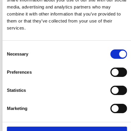
media, advertising and analytics partners who may
combine it with other information that you’ve provided to
them or that they’ve collected from your use of their
services.
Blindrosette - Nickel - Paar
C
VH.33.1006.N
Necessary
o
n
37,00 €
s
Preferences
e
PRODUKT ANZEIGEN
n
t
Statistics
S
e
Marketing
l
e
c