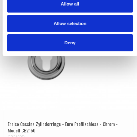
t
Allow all
i
o
Allow selection
n
Deny
Enrico Cassina Zylinderringe - Euro Profilschloss - Chrom -
Modell CB2150