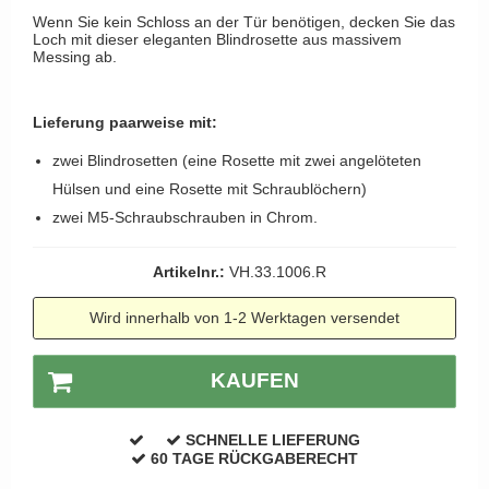
Kleiderhaken
RANDI türgriffe
Wenn Sie kein Schloss an der Tür benötigen, decken Sie das
Türgriffe Gio Ponti LAMA
Loch mit dieser eleganten Blindrosette aus massivem
Hüte Regale
RDS türgrigge
Messing ab.
MEDICI Türgriff
Kabinenhaken
Samuel Heath türgriffe
Svanemøllen Holztürgriff
Messingpolitur
Lieferung paarweise mit:
Sibes Metall
Weingarden Türgriff
zwei Blindrosetten (eine Rosette mit zwei angelöteten
Søe-Jensen & Co.
Østerbro - Türgriffe aus Holz
Hülsen und eine Rosette mit Schraublöchern)
Valli & Valli türgriffe
Türgriffe Buster+Punch
zwei M5-Schraubschrauben in Chrom.
YOUNG Türgriffe
DND Türgriffe
Artikelnr.:
VH.33.1006.R
Formani Türgriffe
Wird innerhalb von 1-2 Werktagen versendet
FSB Türgriff
RANDI Classic Line Türgriffe
KAUFEN
Treibstangen - Patio
Østerbro - Rückplatte
SCHNELLE LIEFERUNG
60 TAGE RÜCKGABERECHT
Türgriffe außen