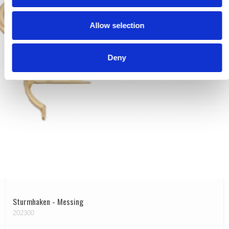
i
o
Allow selection
n
Deny
Sturmhaken - Messing
202300