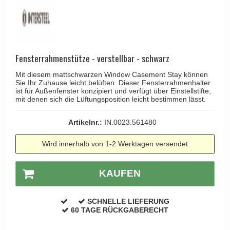
Kleiderhaken
RANDI türgriffe
Türgriffe Gio Ponti LAMA
Hüte Regale
RDS türgrigge
MEDICI Türgriff
Kabinenhaken
Samuel Heath türgriffe
Svanemøllen Holztürgriff
Messingpolitur
Fensterrahmenstütze - verstellbar - schwarz
Sibes Metall
Weingarden Türgriff
Mit diesem mattschwarzen Window Casement Stay können
Søe-Jensen & Co.
Østerbro - Türgriffe aus Holz
Sie Ihr Zuhause leicht belüften. Dieser Fensterrahmenhalter
ist für Außenfenster konzipiert und verfügt über Einstellstifte,
Valli & Valli türgriffe
mit denen sich die Lüftungsposition leicht bestimmen lässt.
Türgriffe Buster+Punch
YOUNG Türgriffe
DND Türgriffe
Artikelnr.:
IN.0023.561480
Formani Türgriffe
Wird innerhalb von 1-2 Werktagen versendet
FSB Türgriff
RANDI Classic Line Türgriffe
KAUFEN
Treibstangen - Patio
SCHNELLE LIEFERUNG
Østerbro - Rückplatte
60 TAGE RÜCKGABERECHT
Türgriffe außen