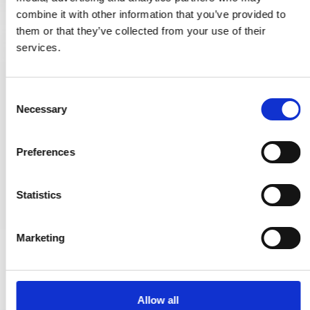
combine it with other information that you’ve provided to
them or that they’ve collected from your use of their
services.
Ankettel 281- Konsole - Poliertes Messing
C
200511
Necessary
o
n
s
11,00 €
Preferences
e
n
PRODUKT ANZEIGEN
t
Statistics
S
e
Marketing
l
e
c
t
Allow all