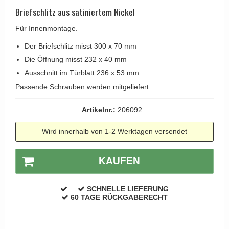
Kleiderhaken
RANDI türgriffe
Briefschlitz aus satiniertem Nickel
Türgriffe Gio Ponti LAMA
Hüte Regale
RDS türgrigge
Für Innenmontage.
MEDICI Türgriff
Kabinenhaken
Samuel Heath türgriffe
Der Briefschlitz misst 300 x 70 mm
Svanemøllen Holztürgriff
Messingpolitur
Sibes Metall
Die Öffnung misst 232 x 40 mm
Weingarden Türgriff
Ausschnitt im Türblatt 236 x 53 mm
Søe-Jensen & Co.
Østerbro - Türgriffe aus Holz
Passende Schrauben werden mitgeliefert.
Valli & Valli türgriffe
Türgriffe Buster+Punch
Artikelnr.:
206092
YOUNG Türgriffe
DND Türgriffe
Wird innerhalb von 1-2 Werktagen versendet
Formani Türgriffe
FSB Türgriff
KAUFEN
RANDI Classic Line Türgriffe
Treibstangen - Patio
SCHNELLE LIEFERUNG
60 TAGE RÜCKGABERECHT
Østerbro - Rückplatte
Türgriffe außen