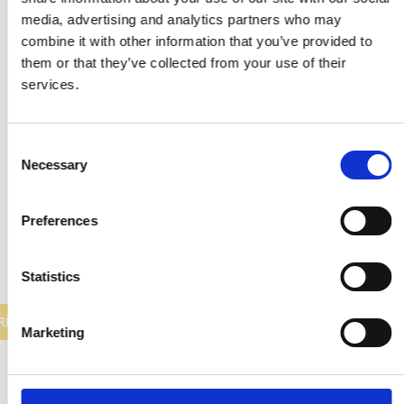
media, advertising and analytics partners who may
combine it with other information that you’ve provided to
them or that they’ve collected from your use of their
services.
Briefschlitz - Messing ohne Lack - BAL - Modell 1261 - 330 x 77
mm
1261-01-01
C
Necessary
o
n
96,00 €
s
Preferences
e
PRODUKT ANZEIGEN
n
t
Statistics
S
e
RKAUF
Marketing
l
e
c