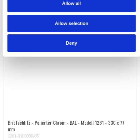
t
Allow all
i
o
Allow selection
n
Deny
Briefschlitz - Polierter Chrom - BAL - Modell 1261 - 330 x 77
mm
1261-0100330-05