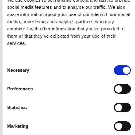
social media features and to analyse our traffic. We also
share information about your use of our site with our social
media, advertising and analytics partners who may
combine it with other information that you’ve provided to
them or that they’ve collected from your use of their
services.
C
Necessary
o
Arne Jacobsen - WC-Sichtschutzschloss - Messing -
n
06.2033.01.380
s
Preferences
06.2033.01.380
e
n
t
Statistics
88,00 €
S
e
PRODUKT ANZEIGEN
Marketing
l