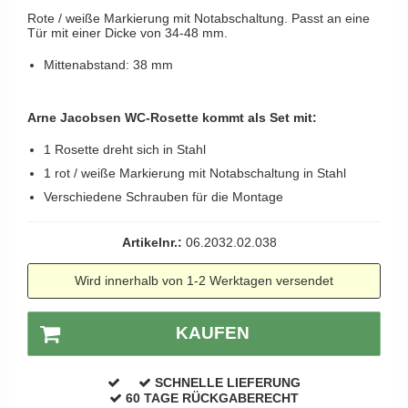
Kleiderhaken
RANDI türgriffe
Rote / weiße Markierung mit Notabschaltung. Passt an eine
Türgriffe Gio Ponti LAMA
Tür mit einer Dicke von 34-48 mm.
Hüte Regale
RDS türgrigge
MEDICI Türgriff
Mittenabstand: 38 mm
Kabinenhaken
Samuel Heath türgriffe
Svanemøllen Holztürgriff
Messingpolitur
Sibes Metall
Weingarden Türgriff
Arne Jacobsen WC-Rosette kommt als Set mit:
Søe-Jensen & Co.
Østerbro - Türgriffe aus Holz
1 Rosette dreht sich in Stahl
Valli & Valli türgriffe
1 rot / weiße Markierung mit Notabschaltung in Stahl
Türgriffe Buster+Punch
YOUNG Türgriffe
Verschiedene Schrauben für die Montage
DND Türgriffe
Formani Türgriffe
Artikelnr.:
06.2032.02.038
FSB Türgriff
Wird innerhalb von 1-2 Werktagen versendet
RANDI Classic Line Türgriffe
Treibstangen - Patio
KAUFEN
Østerbro - Rückplatte
SCHNELLE LIEFERUNG
Türgriffe außen
60 TAGE RÜCKGABERECHT