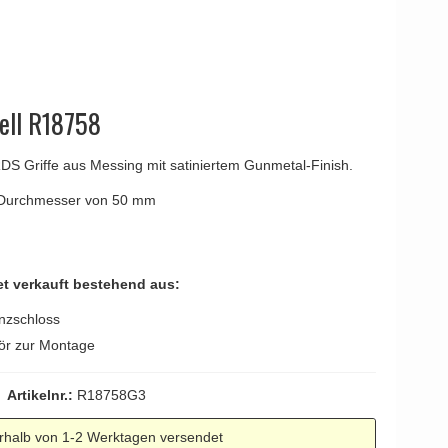
YOUNG
Kleis Design
Türgriffe
ne Türgriffe
Knud Holscher
Türgriff
dell R18758
 RDS Griffe aus Messing mit satiniertem Gunmetal-Finish.
n Durchmesser von 50 mm
Set verkauft bestehend aus:
ünzschloss
ör zur Montage
Artikelnr.:
R18758G3
rhalb von 1-2 Werktagen versendet