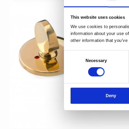
This website uses cookies
We use cookies to personalis
information about your use of
other information that you’ve
C
Necessary
o
n
s
e
n
t
Deny
S
e
l
e