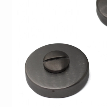
Porzellan Türgriffe
Türknöpfe
Kupfer türgriffe
Kreuz Türgriffe