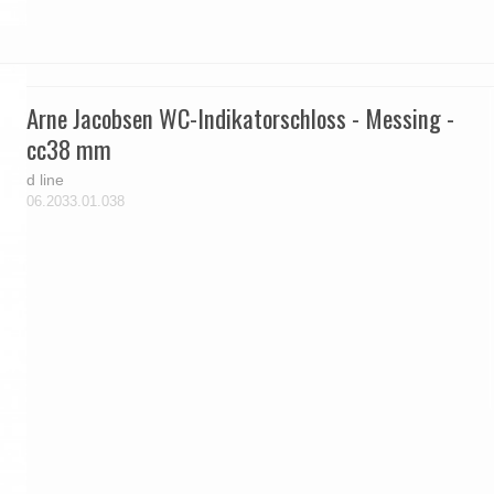
Arne Jacobsen WC-Indikatorschloss - Messing -
cc38 mm
d line
06.2033.01.038