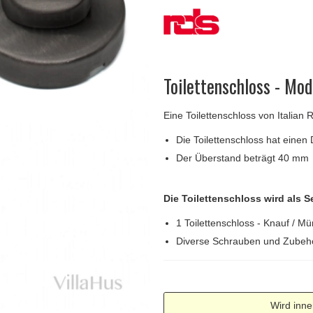
Türgriffe Gio Ponti LAMA
FSB Türgriff
Push-Platten
Klingelknopf
FSB - Türgriffe
MEDICI Türgriff
RANDI Classic Li
Türstopps
Türscharniere
Furnipart
Möbelgriffe
Toilettenschloss - Mo
Eine Toilettenschloss von Italian
Die Toilettenschloss hat eine
Der Überstand beträgt 40 mm
Die Toilettenschloss wird als 
1 Toilettenschloss - Knauf / M
Diverse Schrauben und Zubeh
Wird inne