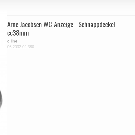
Arne Jacobsen WC-Anzeige - Schnappdeckel -
cc38mm
d line
06.2032.02.380