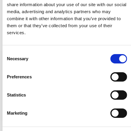
share information about your use of our site with our social
media, advertising and analytics partners who may
combine it with other information that you’ve provided to
them or that they’ve collected from your use of their
services.
C
Necessary
o
Türstopper 1147 - Messing ohne Lack - Weiße spitze - 78 mm
n
232642
s
Preferences
e
20,00 €
n
t
Statistics
PRODUKT ANZEIGEN
S
e
Marketing
l
e
c