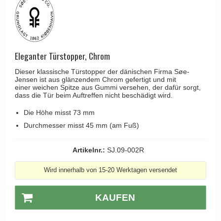
Kleiderhaken
RANDI türgriffe
Türgriffe Gio Ponti LAMA
Hüte Regale
RDS türgrigge
MEDICI Türgriff
Kabinenhaken
Samuel Heath türgriffe
Svanemøllen Holztürgriff
Messingpolitur
Eleganter Türstopper, Chrom
Sibes Metall
Weingarden Türgriff
Dieser klassische Türstopper der dänischen Firma Søe-
Søe-Jensen & Co.
Østerbro - Türgriffe aus Holz
Jensen ist aus glänzendem Chrom gefertigt und mit
einer weichen Spitze aus Gummi versehen, der dafür sorgt,
Valli & Valli türgriffe
dass die Tür beim Auftreffen nicht beschädigt wird.
Türgriffe Buster+Punch
YOUNG Türgriffe
DND Türgriffe
Die Höhe misst 73 mm
Durchmesser misst 45 mm (am Fuß)
Formani Türgriffe
FSB Türgriff
Artikelnr.:
SJ.09-002R
RANDI Classic Line Türgriffe
Wird innerhalb von 15-20 Werktagen versendet
Treibstangen - Patio
Østerbro - Rückplatte
KAUFEN
Türgriffe außen