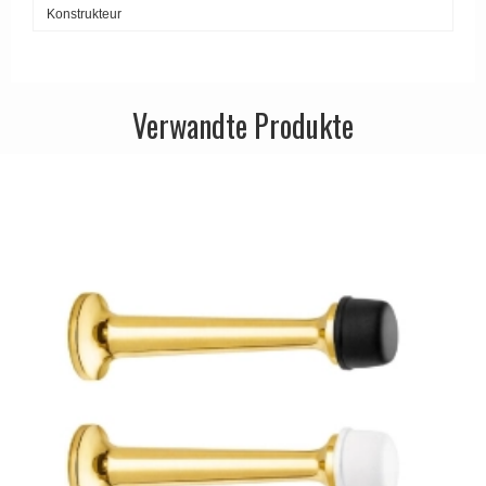
Konstrukteur
APRILE Türgriffe
Verwandte Produkte