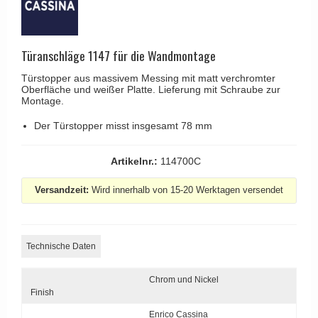
Kleiderhaken
RANDI türgriffe
Türgriffe Gio Ponti LAMA
Hüte Regale
RDS türgrigge
MEDICI Türgriff
Türanschläge 1147 für die Wandmontage
Kabinenhaken
Samuel Heath türgriffe
Svanemøllen Holztürgriff
Messingpolitur
Türstopper aus massivem Messing mit matt verchromter
Sibes Metall
Weingarden Türgriff
Oberfläche und weißer Platte. Lieferung mit Schraube zur
Montage.
Søe-Jensen & Co.
Østerbro - Türgriffe aus Holz
Der Türstopper misst insgesamt 78 mm
Valli & Valli türgriffe
Türgriffe Buster+Punch
YOUNG Türgriffe
Artikelnr.:
114700C
DND Türgriffe
Formani Türgriffe
Versandzeit:
Wird innerhalb von 15-20 Werktagen versendet
FSB Türgriff
RANDI Classic Line Türgriffe
Technische Daten
Treibstangen - Patio
Chrom und Nickel
Østerbro - Rückplatte
Finish
Türgriffe außen
Enrico Cassina