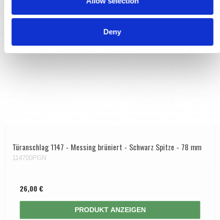
Allow selection
n
Deny
Türanschlag 1147 - Messing brüniert - Schwarz Spitze - 78 mm
114700PGN
26,00 €
PRODUKT ANZEIGEN