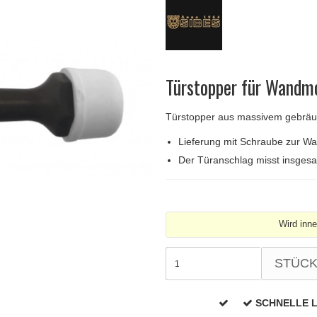
Türgriffe Gio Ponti LAMA
FSB Türgriff
Push-Platten
Klingelknopf
FSB - Türgriffe
MEDICI Türgriff
RANDI Classic Li
Türstopps
Türscharniere
Furnipart
Möbelgriffe
Türstopper für Wandm
Türstopper aus massivem gebräun
Lieferung mit Schraube zur W
Der Türanschlag misst insge
Wird inn
STÜC
SCHNELLE 