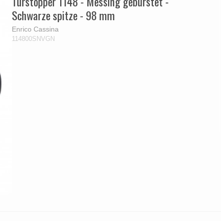
Türstopper 1148 - Messing gebürstet -
Schwarze spitze - 98 mm
Enrico Cassina
114800SNVGN