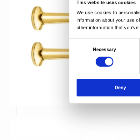
This website uses cookies
We use cookies to personalis
information about your use of
other information that you’ve
C
Necessary
o
n
s
e
n
t
Deny
S
e
l
e
c
t
i