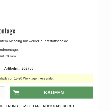
YOUNG
Kleis Design
Türgriffe
ne Türgriffe
Knud Holscher
Türgriff
ontage
tem Messing mit weißer Kunststoffscheide.
andmontage.
samt 78 mm
Artikelnr.:
202788
erhalb von 15-20 Werktagen versendet
K
KAUFEN
LIEFERUNG
60 TAGE RÜCKGABERECHT