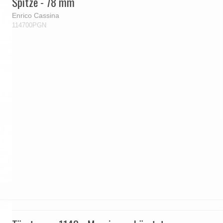
Spitze - 78 mm
Enrico Cassina
114700PGN