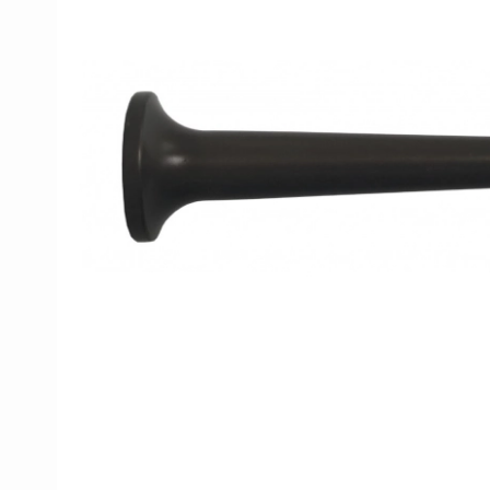
Porzellan Türgriffe
Türknöpfe
Kupfer türgriffe
Kreuz Türgriffe