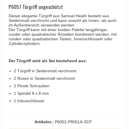
Kleiderhaken
RANDI türgriffe
P6057 Türgriff ungeschützt
Türgriffe Gio Ponti LAMA
Hüte Regale
RDS türgrigge
Dieser elegante Türgriff aus Samuel Heath besteht aus
MEDICI Türgriff
Seidenmatt verchromt und kann sowohl als Innen- als auch
Kabinenhaken
Samuel Heath türgriffe
im Außenbereich verwendet werden.
Svanemøllen Holztürgriff
Der Türgriff kann mit einer breiten Palette langjähriger,
Messingpolitur
Sibes Metall
runder oder quadratischer Rosetten kombiniert werden, mit
Weingarden Türgriff
runden oder quadratischen Tasten, Innenschlüsseln oder
Søe-Jensen & Co.
Zylinderzylindern.
Østerbro - Türgriffe aus Holz
Valli & Valli türgriffe
Türgriffe Buster+Punch
Der Türgriff wird als Set bestehend aus:
YOUNG Türgriffe
DND Türgriffe
2 Türgriff in Seidenmatt verchromt
Formani Türgriffe
2 Rosen in Seidenmatt verchromt
FSB Türgriff
2 Pinole Schrauben
1 Spindel 8 x 8 mm
RANDI Classic Line Türgriffe
1 Inbusschlüssel
Treibstangen - Patio
Østerbro - Rückplatte
Artikelnr.:
P6052-P8001A-SCP
Türgriffe außen