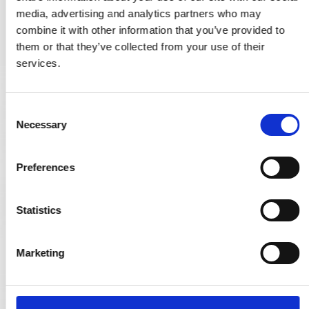
media, advertising and analytics partners who may
PRODUKT ANZEIGEN
combine it with other information that you’ve provided to
them or that they’ve collected from your use of their
services.
C
Necessary
o
n
s
Preferences
e
n
t
Statistics
S
e
Marketing
l
e
c