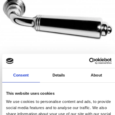
Consent
Details
About
Türgriff - Innenbereich - Chrom 127 mm (P6973)
This website uses cookies
P6973-CP
We use cookies to personalise content and ads, to provide
social media features and to analyse our traffic. We also
277,00 €
share information about your use of our site with our social