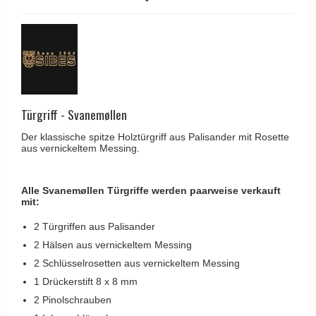
Kleiderhaken
RANDI türgriffe
Türgriffe Gio Ponti LAMA
Hüte Regale
RDS türgrigge
MEDICI Türgriff
Kabinenhaken
Samuel Heath türgriffe
Svanemøllen Holztürgriff
Messingpolitur
Sibes Metall
Weingarden Türgriff
Søe-Jensen & Co.
Türgriff - Svanemøllen
Østerbro - Türgriffe aus Holz
Valli & Valli türgriffe
Türgriffe Buster+Punch
Der klassische spitze Holztürgriff aus Palisander mit Rosette
aus vernickeltem Messing.
YOUNG Türgriffe
DND Türgriffe
Formani Türgriffe
Alle Svanemøllen Türgriffe werden paarweise verkauft
mit:
FSB Türgriff
2 Türgriffen aus Palisander
RANDI Classic Line Türgriffe
2 Hälsen aus vernickeltem Messing
Treibstangen - Patio
2 Schlüsselrosetten aus vernickeltem Messing
Østerbro - Rückplatte
1 Drückerstift 8 x 8 mm
2 Pinolschrauben
Türgriffe außen