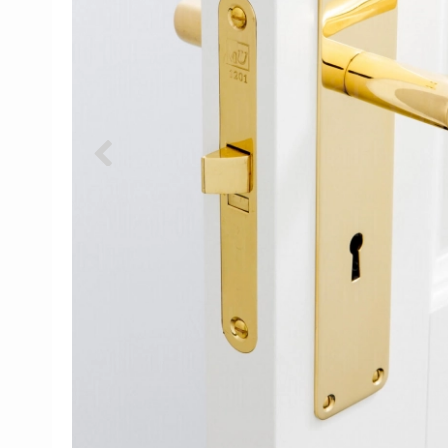
Porzellan Türgriffe
Türknöpfe
Kupfer türgriffe
Kreuz Türgriffe