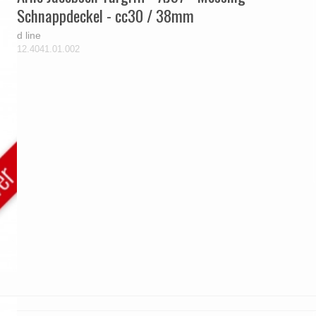
Schnappdeckel - cc30 / 38mm
d line
12.4041.01.002