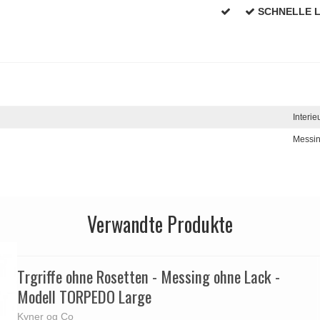
SCHNELLE 
Interie
Messi
Verwandte Produkte
Trgriffe ohne Rosetten - Messing ohne Lack -
Modell TORPEDO Large
Kyner og Co