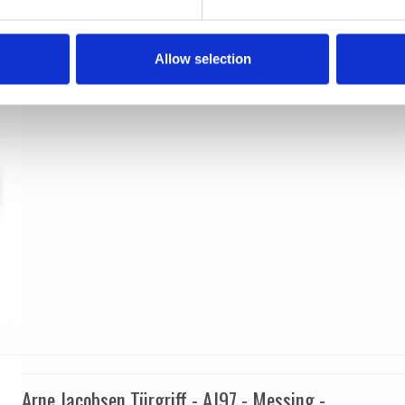
d line
12.4042.01.038
Allow selection
Arne Jacobsen Türgriff - AJ97 - Messing -