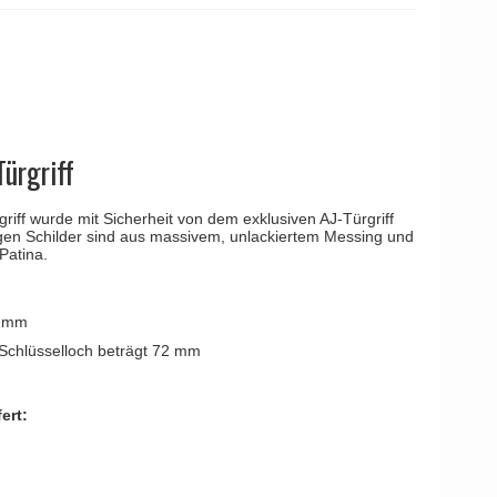
YOUNG
Kleis Design
Türgriffe
ne Türgriffe
Knud Holscher
Türgriff
Türgriff
iff wurde mit Sicherheit von dem exklusiven AJ-Türgriff
langen Schilder sind aus massivem, unlackiertem Messing und
Patina.
5 mm
Schlüsselloch beträgt 72 mm
ert: