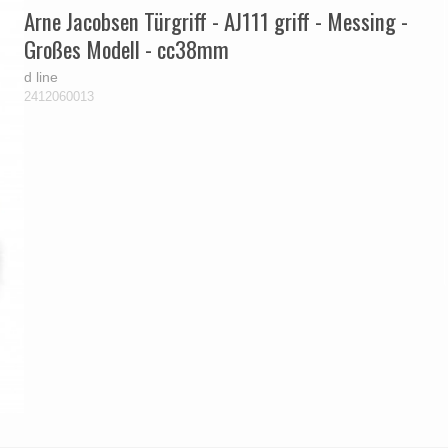
Arne Jacobsen Türgriff - AJ111 griff - Messing -
Großes Modell - cc38mm
d line
2412060013