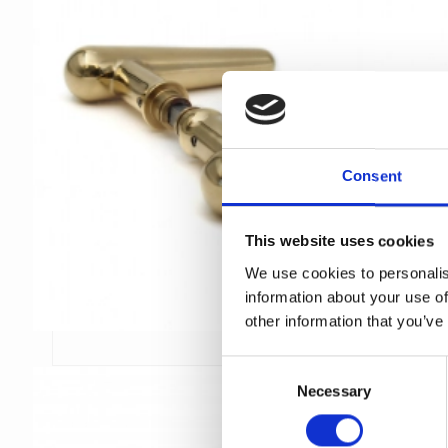
Consent
This website uses cookies
We use cookies to personalis
information about your use of
other information that you’ve
C
Necessary
o
n
s