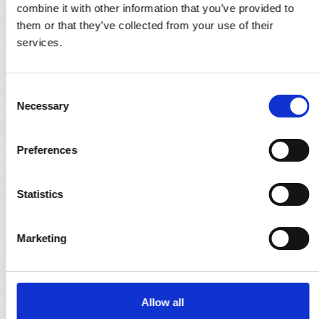
combine it with other information that you’ve provided to
them or that they’ve collected from your use of their
services.
C
Necessary
o
n
s
Preferences
e
n
t
Statistics
S
e
Marketing
l
e
c
t
Allow all
i