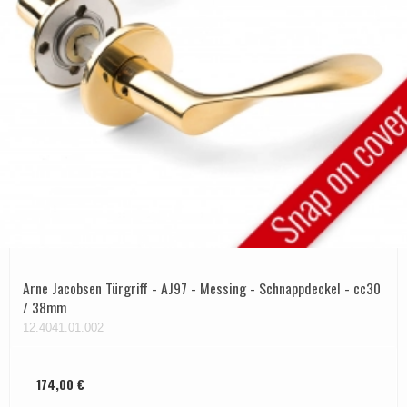
Arne Jacobsen Türgriff - AJ97 - Messing - Schnappdeckel - cc30
/ 38mm
12.4041.01.002
174,00 €