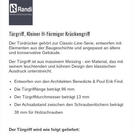
Kleiderhaken
RANDI türgriffe
Türgriffe Gio Ponti LAMA
Hüte Regale
RDS türgrigge
MEDICI Türgriff
Kabinenhaken
Samuel Heath türgriffe
Svanemøllen Holztürgriff
Messingpolitur
Türgriff, Kleiner H-förmiger Krückengriff
Sibes Metall
Weingarden Türgriff
Der Türdrücker gehört zur Classic-Line-Serie, entworfen mit
Søe-Jensen & Co.
Østerbro - Türgriffe aus Holz
Elementen aus der Baugeschichte und angepasst an ältere
und konservative Gebäude.
Valli & Valli türgriffe
Türgriffe Buster+Punch
Der Türgriff ist aus massivem Messing - ein Material, das mit
YOUNG Türgriffe
seinem leuchtenden und kühnen Design den klassischen
DND Türgriffe
Ausdruck unterstreicht.
Formani Türgriffe
Entworfen von den Architekten Benedicte & Poul Erik Find.
FSB Türgriff
Die Türgrifflänge beträgt 86 mm
Der Türgriffdurchmesser beträgt 13 mm
RANDI Classic Line Türgriffe
Der Achsabstand zwischen den Schraubenlöchern beträgt
Treibstangen - Patio
38 mm für Holzschrauben
Østerbro - Rückplatte
Türgriffe außen
Der Türgriff wird wie folgt geliefert: