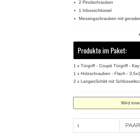
2 Pinolschrauben
1 Inbusschlüssel
Messingschrauben mit geraden
Produkte im Paket:
1 x
Türgriff - Coupé Türgriff - Ka
1 x
Holzschrauben - Flach - 3,5x
2 x
LangesSchild mit Schlüssello
Wird inne
PAA