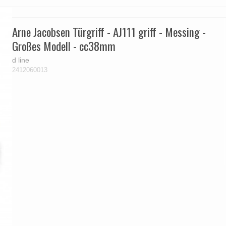
Arne Jacobsen Türgriff - AJ111 griff - Messing -
Großes Modell - cc38mm
d line
2412060013