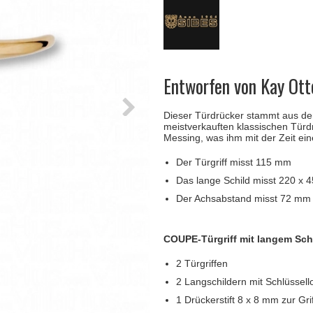
Türgriffe Gio Ponti LAMA
FSB Türgriff
Push-Platten
Klingelknopf
FSB - Türgriffe
MEDICI Türgriff
RANDI Classic Li
Türstopps
Türscharniere
Furnipart
Möbelgriffe
Entworfen von Kay Ott
Dieser Türdrücker stammt aus de
meistverkauften klassischen Türdr
Messing, was ihm mit der Zeit ein
Der Türgriff misst 115 mm
Das lange Schild misst 220 x 
Der Achsabstand misst 72 mm
COUPE-Türgriff mit langem Schi
2 Türgriffen
2 Langschildern mit Schlüssell
1 Drückerstift 8 x 8 mm zur Gr