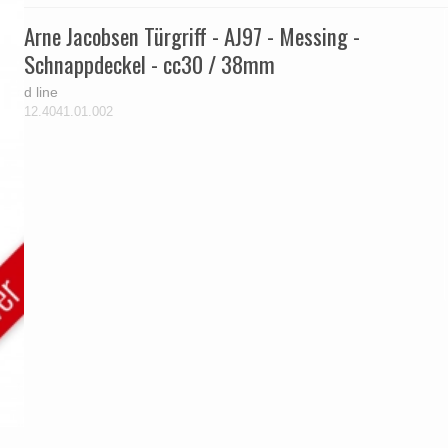
Arne Jacobsen Türgriff - AJ97 - Messing -
Schnappdeckel - cc30 / 38mm
d line
12.4041.01.002