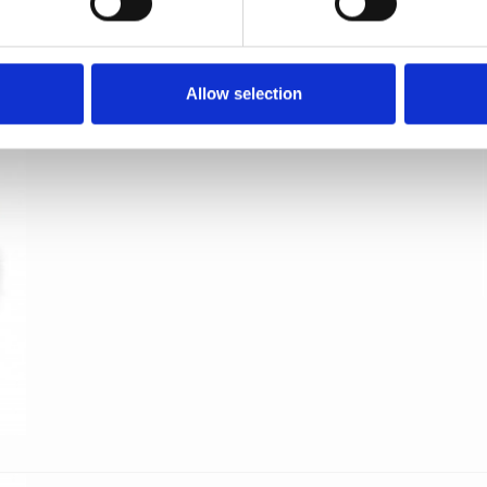
Arne Jacobsen Türgriff - AJ97 Griff - Messing -
Kleines Modell cc38mm
d line
12.4042.01.038
Allow selection