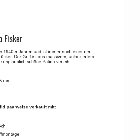
YOUNG
Kleis Design
Türgriffe
ne Türgriffe
Knud Holscher
Türgriff
o Fisker
n 1940er Jahren und ist immer noch einer der
ücker. Der Griff ist aus massivem, unlackiertem
e unglaublich schöne Patina verleiht.
45 mm
ld paarweise verkauft mit:
och
iffmontage