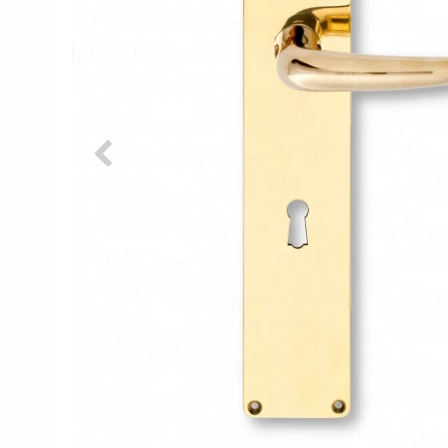
Porzellan Türgriffe
Türknöpfe
Kupfer türgriffe
Kreuz Türgriffe