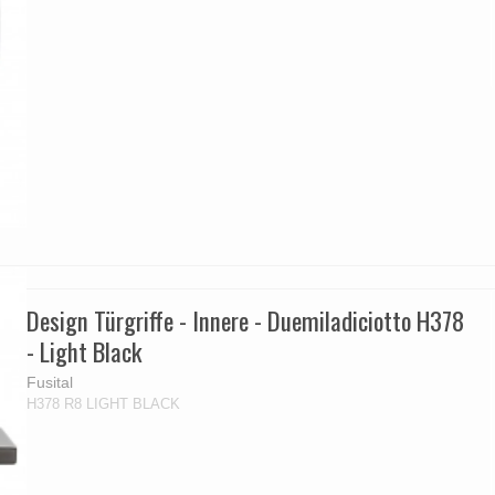
Design Türgriffe - Innere - Duemiladiciotto H378
- Light Black
Fusital
H378 R8 LIGHT BLACK