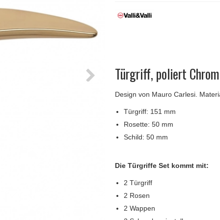
Türgriffe Gio Ponti LAMA
FSB Türgriff
Push-Platten
Klingelknopf
FSB - Türgriffe
MEDICI Türgriff
RANDI Classic Li
Türstopps
Türscharniere
Furnipart
Möbelgriffe
Türgriff, poliert Chro
Design von Mauro Carlesi. Materi
Türgriff: 151 mm
Rosette: 50 mm
Schild: 50 mm
Die Türgriffe Set kommt mit:
2 Türgriff
2 Rosen
2 Wappen