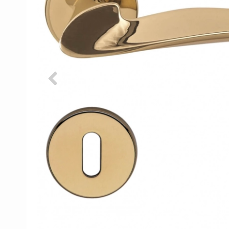
Porzellan Türgriffe
Türknöpfe
Kupfer türgriffe
Kreuz Türgriffe