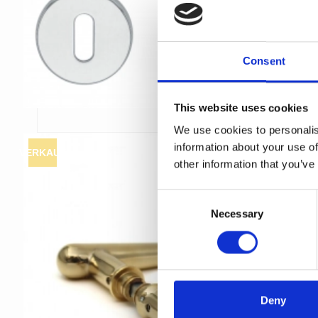
Consent
This website uses cookies
We use cookies to personalis
information about your use of
VERKAUF
other information that you’ve
C
Necessary
o
n
s
e
n
t
Deny
S