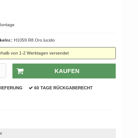
Montage
kelnr.:
H1059.R8.Oro.lucido
rhalb von 1-2 Werktagen versendet
R
KAUFEN
LIEFERUNG
60 TAGE RÜCKGABERECHT
ur