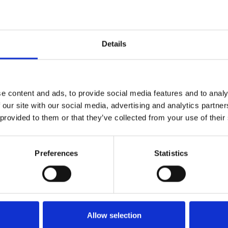
Details
e content and ads, to provide social media features and to analy
 our site with our social media, advertising and analytics partn
Türgriff ohne Rosetten - Messing ohne Lack -
 provided to them or that they’ve collected from your use of their
Modell TORPEDO Small
DZ
Preferences
Statistics
VH.08.1042.Q
Allow selection