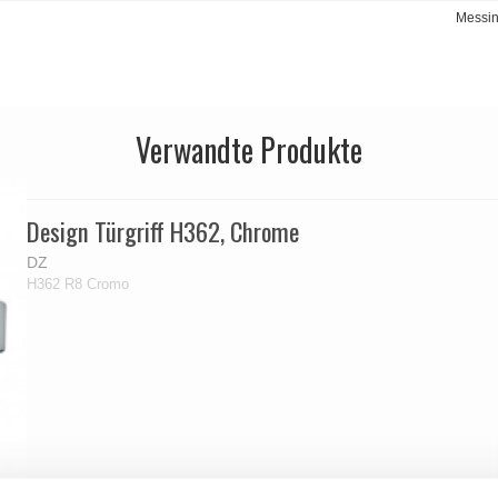
Messi
Verwandte Produkte
Design Türgriff H362, Chrome
DZ
H362 R8 Cromo