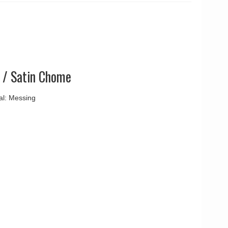
YOUNG
Kleis Design
Türgriffe
ne Türgriffe
Knud Holscher
Türgriff
m / Satin Chome
al: Messing