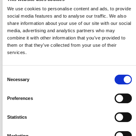
We use cookies to personalise content and ads, to provide
social media features and to analyse our traffic. We also
share information about your use of our site with our social
media, advertising and analytics partners who may
combine it with other information that you’ve provided to
them or that they’ve collected from your use of their
services.
C
Necessary
o
n
Aprile Türgriffe - Mattes Gold - Modell Alora R
s
Preferences
e
ALORA ROZETA R SLIM 7MM KG
n
t
Statistics
58,00 €
S
e
PRODUKT ANZEIGEN
Marketing