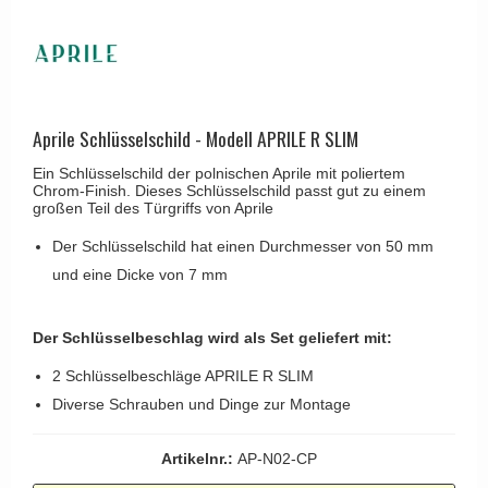
Kleiderhaken
RANDI türgriffe
Türgriffe Gio Ponti LAMA
Hüte Regale
RDS türgrigge
MEDICI Türgriff
Kabinenhaken
Samuel Heath türgriffe
Svanemøllen Holztürgriff
Messingpolitur
Sibes Metall
Aprile Schlüsselschild - Modell APRILE R SLIM
Weingarden Türgriff
Søe-Jensen & Co.
Ein Schlüsselschild der polnischen Aprile mit poliertem
Østerbro - Türgriffe aus Holz
Chrom-Finish. Dieses Schlüsselschild passt gut zu einem
Valli & Valli türgriffe
großen Teil des Türgriffs von Aprile
Türgriffe Buster+Punch
YOUNG Türgriffe
Der Schlüsselschild hat einen Durchmesser von 50 mm
DND Türgriffe
und eine Dicke von 7 mm
Formani Türgriffe
FSB Türgriff
Der Schlüsselbeschlag wird als Set geliefert mit:
RANDI Classic Line Türgriffe
2 Schlüsselbeschläge APRILE R SLIM
Treibstangen - Patio
Diverse Schrauben und Dinge zur Montage
Østerbro - Rückplatte
Artikelnr.:
AP-N02-CP
Türgriffe außen