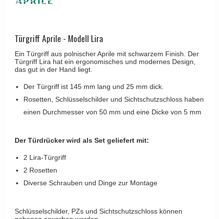
Kleiderhaken
RANDI türgriffe
Türgriffe Gio Ponti LAMA
Hüte Regale
RDS türgrigge
MEDICI Türgriff
Kabinenhaken
Türgriff Aprile - Modell Lira
Samuel Heath türgriffe
Svanemøllen Holztürgriff
Messingpolitur
Ein Türgriff aus polnischer Aprile mit schwarzem Finish. Der
Sibes Metall
Weingarden Türgriff
Türgriff Lira hat ein ergonomisches und modernes Design,
das gut in der Hand liegt.
Søe-Jensen & Co.
Østerbro - Türgriffe aus Holz
Der Türgriff ist 145 mm lang und 25 mm dick.
Valli & Valli türgriffe
Türgriffe Buster+Punch
Rosetten, Schlüsselschilder und Sichtschutzschloss haben
YOUNG Türgriffe
DND Türgriffe
einen Durchmesser von 50 mm und eine Dicke von 5 mm
Formani Türgriffe
Der Türdrücker wird als Set geliefert mit:
FSB Türgriff
2 Lira-Türgriff
RANDI Classic Line Türgriffe
2 Rosetten
Treibstangen - Patio
Diverse Schrauben und Dinge zur Montage
Østerbro - Rückplatte
Türgriffe außen
Schlüsselschilder, PZs und Sichtschutzschloss können
nebenan erworben werden.