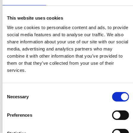
This website uses cookies
We use cookies to personalise content and ads, to provide
social media features and to analyse our traffic. We also
share information about your use of our site with our social
media, advertising and analytics partners who may
combine it with other information that you’ve provided to
them or that they’ve collected from your use of their
services.
C
Necessary
o
n
s
Preferences
e
Aprile Türgriffe - Lebensmittelgold - Modell Lira
n
LIRA ROZETA R SLIM 5MM KG