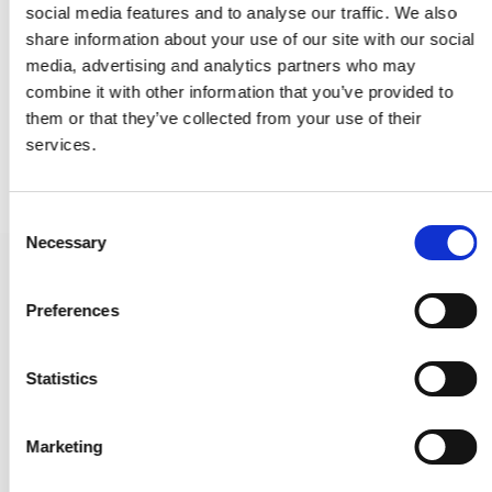
social media features and to analyse our traffic. We also
share information about your use of our site with our social
media, advertising and analytics partners who may
combine it with other information that you’ve provided to
them or that they’ve collected from your use of their
services.
C
Necessary
o
n
Möbelknopf - Gebürsteter Stahl - HELIX - 20 mm x 25 mm
s
309026-11
Preferences
e
n
8,00 €
t
Statistics
S
PRODUKT ANZEIGEN
e
Marketing
l
e