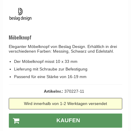
Kleiderhaken
RANDI türgriffe
Türgriffe Gio Ponti LAMA
Hüte Regale
RDS türgrigge
MEDICI Türgriff
Kabinenhaken
Samuel Heath türgriffe
Svanemøllen Holztürgriff
Messingpolitur
Sibes Metall
Möbelknopf
Weingarden Türgriff
Søe-Jensen & Co.
Eleganter Möbelknopf von Beslag Design. Erhältlich in drei
Østerbro - Türgriffe aus Holz
verschiedenen Farben: Messing, Schwarz und Edelstahl.
Valli & Valli türgriffe
Türgriffe Buster+Punch
Der Möbelknopf misst 10 x 33 mm
YOUNG Türgriffe
DND Türgriffe
Lieferung mit Schraube zur Befestigung
Formani Türgriffe
Passend für eine Stärke von 16-19 mm
FSB Türgriff
Artikelnr.:
370227-11
RANDI Classic Line Türgriffe
Wird innerhalb von 1-2 Werktagen versendet
Treibstangen - Patio
Østerbro - Rückplatte
KAUFEN
Türgriffe außen