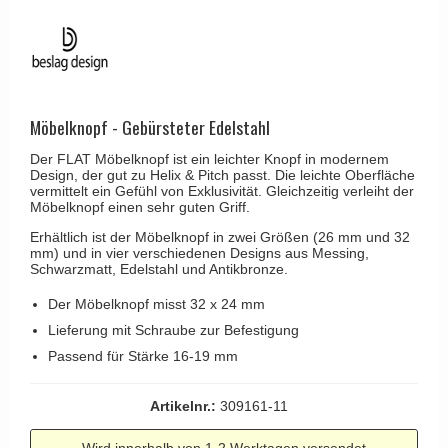
Kleiderhaken
RANDI türgriffe
Türgriffe Gio Ponti LAMA
Hüte Regale
RDS türgrigge
MEDICI Türgriff
Kabinenhaken
Samuel Heath türgriffe
Svanemøllen Holztürgriff
Messingpolitur
Sibes Metall
Möbelknopf - Gebürsteter Edelstahl
Weingarden Türgriff
Søe-Jensen & Co.
Der FLAT Möbelknopf ist ein leichter Knopf in modernem
Østerbro - Türgriffe aus Holz
Design, der gut zu Helix & Pitch passt. Die leichte Oberfläche
Valli & Valli türgriffe
vermittelt ein Gefühl von Exklusivität. Gleichzeitig verleiht der
Türgriffe Buster+Punch
Möbelknopf einen sehr guten Griff.
YOUNG Türgriffe
DND Türgriffe
Erhältlich ist der Möbelknopf in zwei Größen (26 mm und 32
mm) und in vier verschiedenen Designs aus Messing,
Formani Türgriffe
Schwarzmatt, Edelstahl und Antikbronze.
FSB Türgriff
Der Möbelknopf misst 32 x 24 mm
RANDI Classic Line Türgriffe
Lieferung mit Schraube zur Befestigung
Passend für Stärke 16-19 mm
Treibstangen - Patio
Østerbro - Rückplatte
Artikelnr.:
309161-11
Türgriffe außen
Wird innerhalb von 1-2 Werktagen versendet