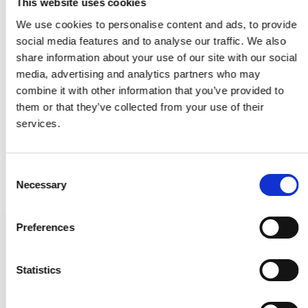
This website uses cookies
We use cookies to personalise content and ads, to provide
social media features and to analyse our traffic. We also
share information about your use of our site with our social
media, advertising and analytics partners who may
combine it with other information that you’ve provided to
them or that they’ve collected from your use of their
services.
C
Necessary
o
n
s
Preferences
e
Möbelknopf - Gebürsteter Stahl - HELIX - 20 mm x 25 mm
n
309026-11
t
Statistics
S
8,00 €
e