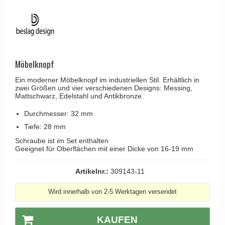
Kleiderhaken
RANDI türgriffe
Türgriffe Gio Ponti LAMA
Hüte Regale
RDS türgrigge
MEDICI Türgriff
Kabinenhaken
Samuel Heath türgriffe
Svanemøllen Holztürgriff
Messingpolitur
Sibes Metall
Möbelknopf
Weingarden Türgriff
Søe-Jensen & Co.
Ein moderner Möbelknopf im industriellen Stil. Erhältlich in
Østerbro - Türgriffe aus Holz
zwei Größen und vier verschiedenen Designs: Messing,
Valli & Valli türgriffe
Mattschwarz, Edelstahl und Antikbronze.
Türgriffe Buster+Punch
YOUNG Türgriffe
Durchmesser: 32 mm
DND Türgriffe
Tiefe: 28 mm
Formani Türgriffe
Schraube ist im Set enthalten
FSB Türgriff
Geeignet für Oberflächen mit einer Dicke von 16-19 mm
RANDI Classic Line Türgriffe
Artikelnr.:
309143-11
Treibstangen - Patio
Wird innerhalb von 2-5 Werktagen versendet
Østerbro - Rückplatte
Türgriffe außen
KAUFEN