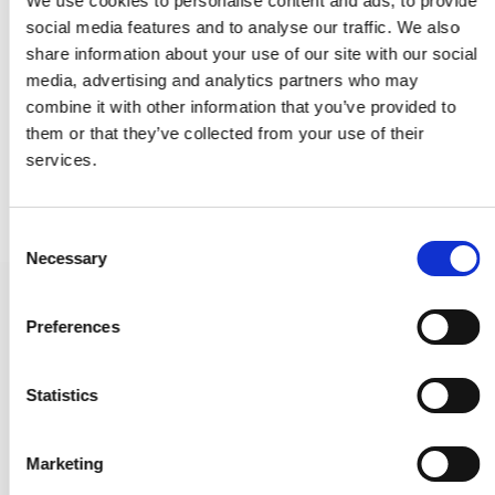
We use cookies to personalise content and ads, to provide
social media features and to analyse our traffic. We also
share information about your use of our site with our social
media, advertising and analytics partners who may
combine it with other information that you’ve provided to
them or that they’ve collected from your use of their
services.
C
Necessary
o
n
Möbelknopf - Gebürsteter Stahl - HELIX - 20 mm x 25 mm
s
Preferences
309026-11
e
n
t
Statistics
8,00 €
S
e
PRODUKT ANZEIGEN
Marketing
l