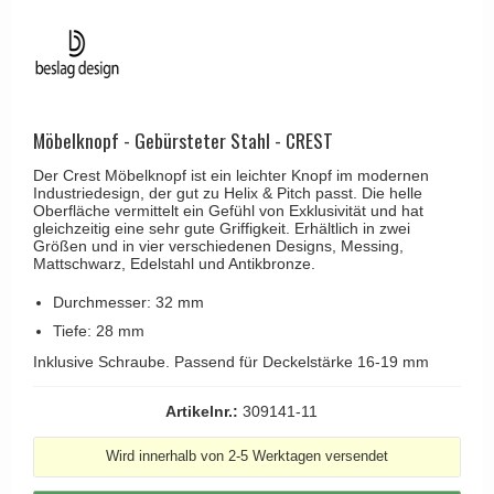
Kleiderhaken
RANDI türgriffe
Türgriffe Gio Ponti LAMA
Hüte Regale
RDS türgrigge
MEDICI Türgriff
Kabinenhaken
Samuel Heath türgriffe
Svanemøllen Holztürgriff
Messingpolitur
Sibes Metall
Möbelknopf - Gebürsteter Stahl - CREST
Weingarden Türgriff
Søe-Jensen & Co.
Der Crest Möbelknopf ist ein leichter Knopf im modernen
Østerbro - Türgriffe aus Holz
Industriedesign, der gut zu Helix & Pitch passt. Die helle
Valli & Valli türgriffe
Oberfläche vermittelt ein Gefühl von Exklusivität und hat
Türgriffe Buster+Punch
gleichzeitig eine sehr gute Griffigkeit. Erhältlich in zwei
YOUNG Türgriffe
Größen und in vier verschiedenen Designs, Messing,
DND Türgriffe
Mattschwarz, Edelstahl und Antikbronze.
Formani Türgriffe
Durchmesser: 32 mm
FSB Türgriff
Tiefe: 28 mm
Inklusive Schraube. Passend für Deckelstärke 16-19 mm
RANDI Classic Line Türgriffe
Treibstangen - Patio
Artikelnr.:
309141-11
Østerbro - Rückplatte
Wird innerhalb von 2-5 Werktagen versendet
Türgriffe außen