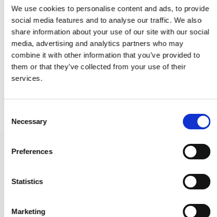
We use cookies to personalise content and ads, to provide
social media features and to analyse our traffic. We also
share information about your use of our site with our social
media, advertising and analytics partners who may
combine it with other information that you’ve provided to
them or that they’ve collected from your use of their
services.
C
Necessary
o
n
s
Möbelknopf - Gebürsteter Stahl - HELIX - 20 mm x 25 mm
Preferences
e
309026-11
n
t
Statistics
8,00 €
S
e
Marketing
PRODUKT ANZEIGEN
l