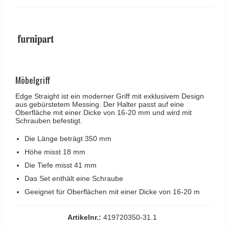
Kleiderhaken
RANDI türgriffe
Türgriffe Gio Ponti LAMA
Hüte Regale
RDS türgrigge
MEDICI Türgriff
Kabinenhaken
Samuel Heath türgriffe
Svanemøllen Holztürgriff
Messingpolitur
Sibes Metall
Weingarden Türgriff
Søe-Jensen & Co.
Möbelgriff
Østerbro - Türgriffe aus Holz
Valli & Valli türgriffe
Edge Straight ist ein moderner Griff mit exklusivem Design
Türgriffe Buster+Punch
aus gebürstetem Messing. Der Halter passt auf eine
YOUNG Türgriffe
Oberfläche mit einer Dicke von 16-20 mm und wird mit
DND Türgriffe
Schrauben befestigt.
Formani Türgriffe
Die Länge beträgt 350 mm
FSB Türgriff
Höhe misst 18 mm
Die Tiefe misst 41 mm
RANDI Classic Line Türgriffe
Das Set enthält eine Schraube
Treibstangen - Patio
Geeignet für Oberflächen mit einer Dicke von 16-20 m
Østerbro - Rückplatte
Artikelnr.:
419720350-31.1
Türgriffe außen