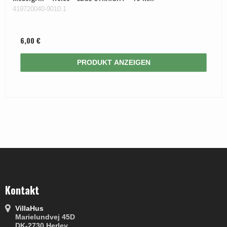
419720040-9010.1
6,00 €
PRODUKT ANZEIGEN
Kontakt
VillaHus
Marielundvej 45D
DK-2730 Herlev