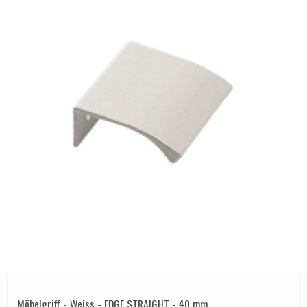
Möbelgriff - Weiss - EDGE STRAIGHT - 40 mm