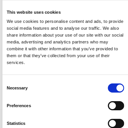
This website uses cookies
We use cookies to personalise content and ads, to provide
social media features and to analyse our traffic. We also
share information about your use of our site with our social
media, advertising and analytics partners who may
combine it with other information that you’ve provided to
them or that they’ve collected from your use of their
services.
C
Necessary
o
n
s
Preferences
e
n
Möbelgriff - Mattschwarz - HELIX - cm 160 mm
t
Statistics