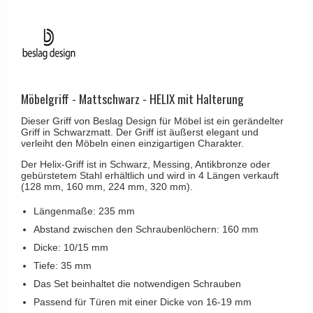
Kleiderhaken
RANDI türgriffe
Türgriffe Gio Ponti LAMA
Hüte Regale
RDS türgrigge
MEDICI Türgriff
Kabinenhaken
Samuel Heath türgriffe
Svanemøllen Holztürgriff
Messingpolitur
Sibes Metall
Weingarden Türgriff
Möbelgriff - Mattschwarz - HELIX mit Halterung
Søe-Jensen & Co.
Østerbro - Türgriffe aus Holz
Dieser Griff von Beslag Design für Möbel ist ein gerändelter
Valli & Valli türgriffe
Griff in Schwarzmatt. Der Griff ist äußerst elegant und
Türgriffe Buster+Punch
verleiht den Möbeln einen einzigartigen Charakter.
YOUNG Türgriffe
DND Türgriffe
Der Helix-Griff ist in Schwarz, Messing, Antikbronze oder
gebürstetem Stahl erhältlich und wird in 4 Längen verkauft
Formani Türgriffe
(128 mm, 160 mm, 224 mm, 320 mm).
FSB Türgriff
Längenmaße: 235 mm
Abstand zwischen den Schraubenlöchern: 160 mm
RANDI Classic Line Türgriffe
Dicke: 10/15 mm
Treibstangen - Patio
Tiefe: 35 mm
Østerbro - Rückplatte
Das Set beinhaltet die notwendigen Schrauben
Türgriffe außen
Passend für Türen mit einer Dicke von 16-19 mm