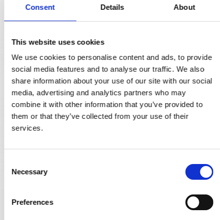
Consent
Details
About
This website uses cookies
We use cookies to personalise content and ads, to provide
social media features and to analyse our traffic. We also
share information about your use of our site with our social
media, advertising and analytics partners who may
combine it with other information that you’ve provided to
them or that they’ve collected from your use of their
services.
C
Necessary
o
n
s
Preferences
DND Türgriff - Datenschutzsperre - Satin Chrom - Alfonso Femia
e