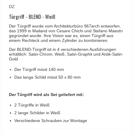
Kleiderhaken
RANDI türgriffe
DZ
Türgriffe Gio Ponti LAMA
Hüte Regale
RDS türgrigge
Türgriff - BLEND - Weiß
MEDICI Türgriff
Kabinenhaken
Samuel Heath türgriffe
Der Türgriff wurde vom Architekturbüro 967arch entworfen,
Svanemøllen Holztürgriff
das 1999 in Mailand von Cesare Chichi und Stefano Maestri
Messingpolitur
Sibes Metall
gegründet wurde. Ihre Vision war es, einen Türgriff aus
Weingarden Türgriff
einem Rechteck und einem Zylinder zu kombinieren.
Søe-Jensen & Co.
Østerbro - Türgriffe aus Holz
Der BLEND-Türgriff ist in 4 verschiedenen Ausführungen
erhältlich: Satin-Chrom, Weiß, Satin-Graphit und Antik-Satin-
Valli & Valli türgriffe
Türgriffe Buster+Punch
Gold
YOUNG Türgriffe
DND Türgriffe
Der Türgriff misst 140 mm
Das lange Schild misst 50 x 80 mm
Formani Türgriffe
FSB Türgriff
Der Türgriff wird als Set geliefert mit:
RANDI Classic Line Türgriffe
2 Türgriffe in Weiß
Treibstangen - Patio
2 lange Schilder in Weiß
Østerbro - Rückplatte
Verschiedene Schrauben zur Montage
Türgriffe außen