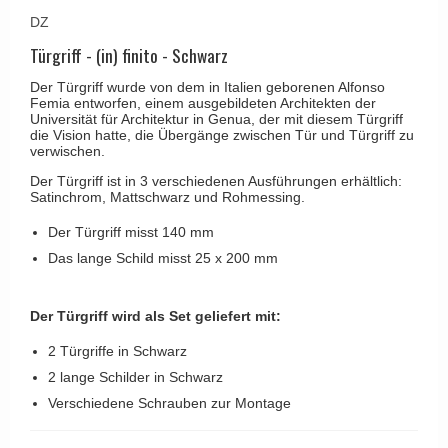
Kleiderhaken
RANDI türgriffe
DZ
Türgriffe Gio Ponti LAMA
Hüte Regale
RDS türgrigge
Türgriff - (in) finito - Schwarz
MEDICI Türgriff
Kabinenhaken
Samuel Heath türgriffe
Der Türgriff wurde von dem in Italien geborenen Alfonso
Svanemøllen Holztürgriff
Femia entworfen, einem ausgebildeten Architekten der
Messingpolitur
Sibes Metall
Universität für Architektur in Genua, der mit diesem Türgriff
Weingarden Türgriff
die Vision hatte, die Übergänge zwischen Tür und Türgriff zu
Søe-Jensen & Co.
verwischen.
Østerbro - Türgriffe aus Holz
Der Türgriff ist in 3 verschiedenen Ausführungen erhältlich:
Valli & Valli türgriffe
Türgriffe Buster+Punch
Satinchrom, Mattschwarz und Rohmessing.
YOUNG Türgriffe
DND Türgriffe
Der Türgriff misst 140 mm
Das lange Schild misst 25 x 200 mm
Formani Türgriffe
FSB Türgriff
Der Türgriff wird als Set geliefert mit:
RANDI Classic Line Türgriffe
2 Türgriffe in Schwarz
Treibstangen - Patio
2 lange Schilder in Schwarz
Østerbro - Rückplatte
Verschiedene Schrauben zur Montage
Türgriffe außen