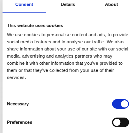
Consent
Details
About
This website uses cookies
We use cookies to personalise content and ads, to provide
social media features and to analyse our traffic. We also
share information about your use of our site with our social
media, advertising and analytics partners who may
combine it with other information that you’ve provided to
them or that they’ve collected from your use of their
services.
C
Necessary
o
n
s
Preferences
DND Türgriff - Datenschutzsperre - Satin Chrom - Alfonso Femia
e