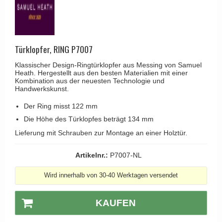
Kleiderhaken
RANDI türgriffe
Türgriffe Gio Ponti LAMA
Hüte Regale
RDS türgrigge
MEDICI Türgriff
Kabinenhaken
Samuel Heath türgriffe
Svanemøllen Holztürgriff
Türklopfer, RING P7007
Messingpolitur
Sibes Metall
Weingarden Türgriff
Klassischer Design-Ringtürklopfer aus Messing von Samuel
Heath. Hergestellt aus den besten Materialien mit einer
Søe-Jensen & Co.
Østerbro - Türgriffe aus Holz
Kombination aus der neuesten Technologie und
Handwerkskunst.
Valli & Valli türgriffe
Türgriffe Buster+Punch
Der Ring misst 122 mm
YOUNG Türgriffe
DND Türgriffe
Die Höhe des Türklopfes beträgt 134 mm
Formani Türgriffe
Lieferung mit Schrauben zur Montage an einer Holztür.
FSB Türgriff
Artikelnr.:
P7007-NL
RANDI Classic Line Türgriffe
Wird innerhalb von 30-40 Werktagen versendet
Treibstangen - Patio
Østerbro - Rückplatte
KAUFEN
Türgriffe außen