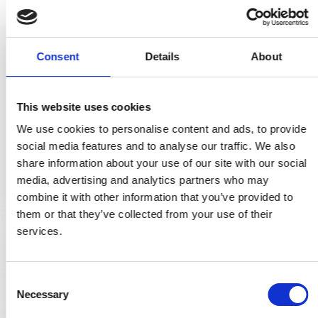
Türgriff - Innenbereich - Chrom 141 mm
Consent
Details
About
P6974-B-CP
This website uses cookies
294,00 €
We use cookies to personalise content and ads, to provide
social media features and to analyse our traffic. We also
PRODUKT ANZEIGEN
share information about your use of our site with our social
media, advertising and analytics partners who may
combine it with other information that you’ve provided to
them or that they’ve collected from your use of their
services.
C
Necessary
o
n