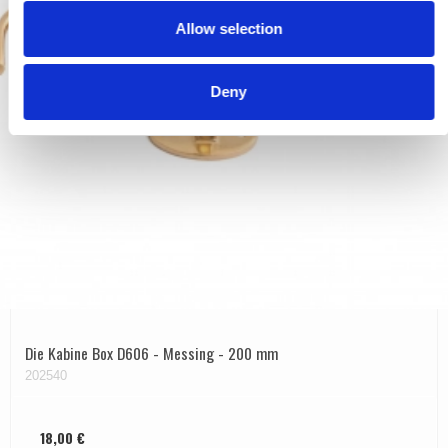
o
Allow selection
n
Deny
Die Kabine Box D606 - Messing - 200 mm
202540
18,00 €