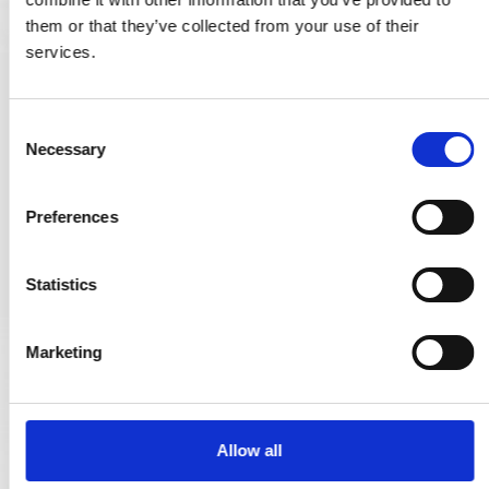
them or that they’ve collected from your use of their
services.
Kabinenhaken - Nickel gebürstet - D606 - 100 mm
202566
C
Necessary
o
n
14,00 €
s
Preferences
e
PRODUKT ANZEIGEN
n
t
Statistics
S
e
Marketing
l
e
c
t
Allow all
i