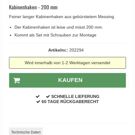
Kleiderhaken
RANDI türgriffe
Kabinenhaken - 200 mm
Türgriffe Gio Ponti LAMA
Hüte Regale
RDS türgrigge
Feiner langer Kabinenhaken aus gebürstetem Messing.
MEDICI Türgriff
Kabinenhaken
Samuel Heath türgriffe
Der Kabinenhaken ist leise und misst 200 mm.
Svanemøllen Holztürgriff
Messingpolitur
Sibes Metall
Kommt als Set mit Schrauben zur Montage
Weingarden Türgriff
Søe-Jensen & Co.
Østerbro - Türgriffe aus Holz
Artikelnr.:
202294
Valli & Valli türgriffe
Türgriffe Buster+Punch
Wird innerhalb von 1-2 Werktagen versendet
YOUNG Türgriffe
DND Türgriffe
Formani Türgriffe
KAUFEN
FSB Türgriff
SCHNELLE LIEFERUNG
RANDI Classic Line Türgriffe
60 TAGE RÜCKGABERECHT
Treibstangen - Patio
Østerbro - Rückplatte
Türgriffe außen
Technische Daten