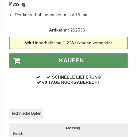
Kleiderhaken
Messing
RANDI türgriffe
Türgriffe Gio Ponti LAMA
Hüte Regale
RDS türgrigge
Der kurze Kabinenhaken misst 75 mm
MEDICI Türgriff
Kabinenhaken
Samuel Heath türgriffe
Svanemøllen Holztürgriff
Artikelnr.:
202536
Messingpolitur
Sibes Metall
Weingarden Türgriff
Wird innerhalb von 1-2 Werktagen versendet
Søe-Jensen & Co.
Østerbro - Türgriffe aus Holz
Valli & Valli türgriffe
Türgriffe Buster+Punch
KAUFEN
YOUNG Türgriffe
DND Türgriffe
SCHNELLE LIEFERUNG
Formani Türgriffe
60 TAGE RÜCKGABERECHT
FSB Türgriff
RANDI Classic Line Türgriffe
Treibstangen - Patio
Technische Daten
Østerbro - Rückplatte
Messing
Türgriffe außen
Finish