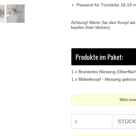
Passend für Türstärke 16-19 
Achtung! Wenn Sie den Knopf al
kaufen (hier klicken).
Produkte im Paket:
1 x
Brüniertes Messing (Oberflä
1 x
Möbelknopf - Messing gebürs
Wird inn
STÜC