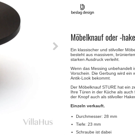
Türgriffe Gio Ponti LAMA
FSB Türgriff
Push-Platten
Klingelknopf
FSB - Türgriffe
MEDICI Türgriff
RANDI Classic Li
Türstopps
Türscharniere
Furnipart
Möbelgriffe
Möbelknauf oder -hake
Ein klassischer und stilvoller M
besteht aus massivem, brüniertem
starken Ausdruck verleiht.
Wenn das Messing unbehandelt is
Vorschein. Die Gerbung wird ein
Antik-Look bekommt.
Der Möbelknauf STURE hat ein zei
Ihre Türen in der Küche als auch
der Knopf auch als stilvoller Ha
Einzeln verkauft.
Durchmesser: 28 mm
Tiefe: 23 mm
Schraube ist dabei