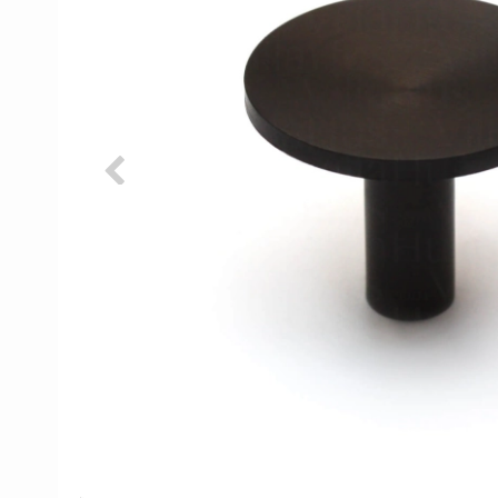
Porzellan Türgriffe
Türknöpfe
Kupfer türgriffe
Kreuz Türgriffe