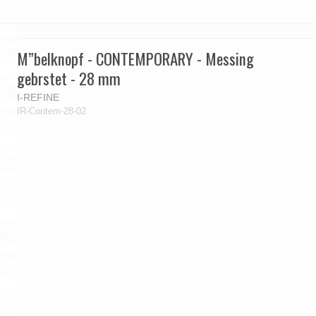
M”belknopf - CONTEMPORARY - Messing
gebrstet - 28 mm
I-REFINE
IR-Contem-28-02