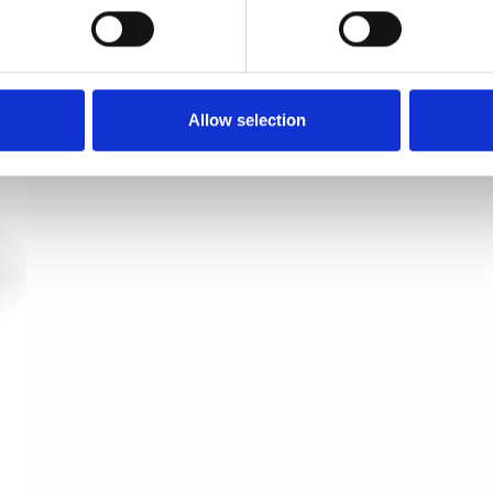
Möbelknopf POLARIS - Messing ohne Lack - 29
mm
Allow selection
I-REFINE
IR-Polaris-26-01