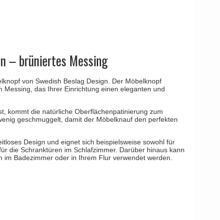
YOUNG
Kleis Design
Türgriffe
ne Türgriffe
Knud Holscher
Türgriff
n – brüniertes Messing
öbelknopf von Swedish Beslag Design. Der Möbelknopf
 Messing, das Ihrer Einrichtung einen eleganten und
t, kommt die natürliche Oberflächenpatinierung zum
 wenig geschmuggelt, damit der Möbelknauf den perfekten
tloses Design und eignet sich beispielsweise sowohl für
 für die Schranktüren im Schlafzimmer. Darüber hinaus kann
ken im Badezimmer oder in Ihrem Flur verwendet werden.