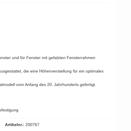
YOUNG
Kleis Design
Türgriffe
ne Türgriffe
Knud Holscher
Türgriff
g
fenster und für Fenster mit gefalzten Fensterrahmen
ausgestattet, die eine Höhenverstellung für ein optimales
almodell vom Anfang des 20. Jahrhunderts gefertigt.
efestigung
Artikelnr.:
200767