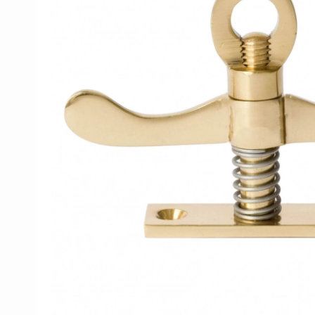
Porzellan Türgriffe
Türknöpfe
Kupfer türgriffe
Kreuz Türgriffe