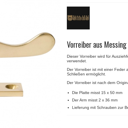
Türgriffe Gio Ponti LAMA
FSB Türgriff
Push-Platten
Klingelknopf
FSB - Türgriffe
MEDICI Türgriff
RANDI Classic Li
Türstopps
Türscharniere
Furnipart
Möbelgriffe
Vorreiber aus Messin
Dieser Vorreiber wird für Auszieh
verwendet.
Der Vorreiber ist mit einer Feder 
Schließen ermöglicht.
Der Vorreiber ist nach dem Origin
Die Platte misst 15 x 50 mm
Der Arm misst 2 x 36 mm
Lieferung mit Schrauben zur B