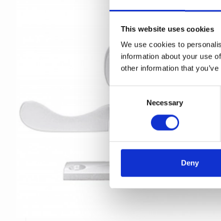
This website uses cookies
We use cookies to personalis
information about your use of
other information that you’ve
C
Necessary
o
n
s
e
n
t
Deny
S
e
l
e