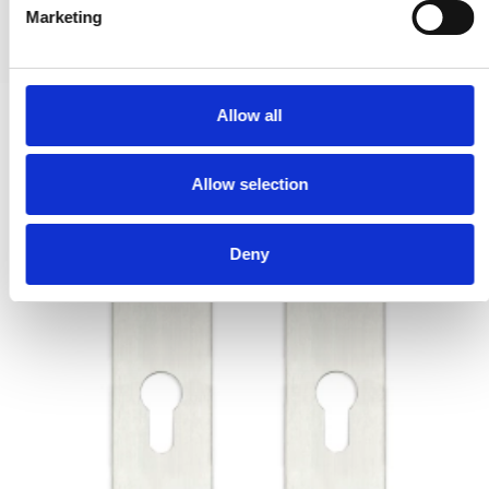
e
PRODUKT ANZEIGEN
Marketing
l
e
c
t
Allow all
i
o
Allow selection
n
Deny