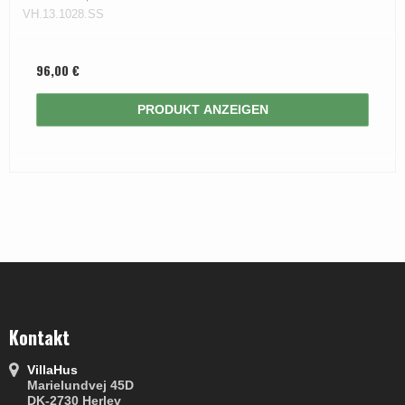
VH.13.1028.SS
96,00 €
PRODUKT ANZEIGEN
Kontakt
VillaHus
Marielundvej 45D
DK-2730 Herlev