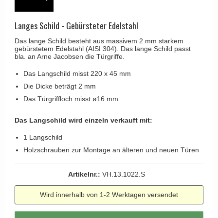
Kleiderhaken
RANDI türgriffe
Türgriffe Gio Ponti LAMA
Hüte Regale
RDS türgrigge
Langes Schild - Gebürsteter Edelstahl
MEDICI Türgriff
Kabinenhaken
Samuel Heath türgriffe
Das lange Schild besteht aus massivem 2 mm starkem
Svanemøllen Holztürgriff
gebürstetem Edelstahl (AISI 304). Das lange Schild passt
Messingpolitur
Sibes Metall
bla. an Arne Jacobsen die Türgriffe.
Weingarden Türgriff
Søe-Jensen & Co.
Das Langschild misst 220 x 45 mm
Østerbro - Türgriffe aus Holz
Die Dicke beträgt 2 mm
Valli & Valli türgriffe
Türgriffe Buster+Punch
Das Türgriffloch misst ø16 mm
YOUNG Türgriffe
DND Türgriffe
Das Langschild wird einzeln verkauft mit:
Formani Türgriffe
1 Langschild
FSB Türgriff
Holzschrauben zur Montage an älteren und neuen Türen
RANDI Classic Line Türgriffe
Artikelnr.:
VH.13.1022.S
Treibstangen - Patio
Østerbro - Rückplatte
Wird innerhalb von 1-2 Werktagen versendet
Türgriffe außen