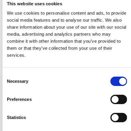
This website uses cookies
We use cookies to personalise content and ads, to provide
social media features and to analyse our traffic. We also
share information about your use of our site with our social
media, advertising and analytics partners who may
combine it with other information that you’ve provided to
them or that they’ve collected from your use of their
services.
C
Necessary
o
Rückplatte mit Schlüsselloch - Gebürsteter Stahl - Kleines
n
Modell - cc72mm
s
Preferences
VH.13.1023.SS
e
n
t
Statistics
64,00 €
S